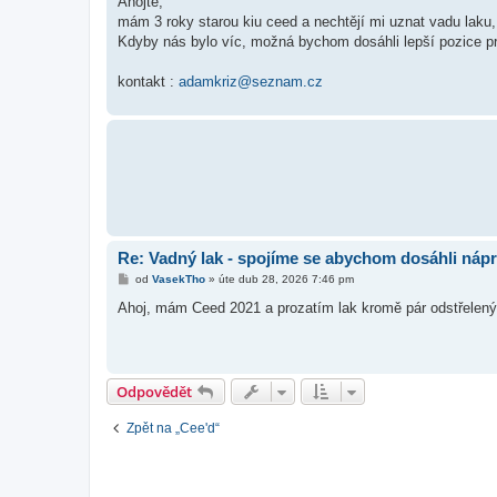
Ahojte,
s
mám 3 roky starou kiu ceed a nechtějí mi uznat vadu laku, 
p
ě
Kdyby nás bylo víc, možná bychom dosáhli lepší pozice p
v
e
k
kontakt :
adamkriz@seznam.cz
Re: Vadný lak - spojíme se abychom dosáhli náp
P
od
VasekTho
»
úte dub 28, 2026 7:46 pm
ř
í
Ahoj, mám Ceed 2021 a prozatím lak kromě pár odstřelenýc
s
p
ě
v
e
k
Odpovědět
Zpět na „Cee'd“