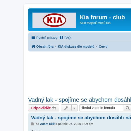
Kia forum - club
Klub majitelů vozů Kia
Rychlé odkazy
FAQ
Obsah fóra
KIA diskuse dle modelů
Cee'd
Vadný lak - spojíme se abychom dosáhl
Odpovědět
Vadný lak - spojíme se abychom dosáhli n
P
od
Adam Kříž
»
pát bře 06, 2026 9:09 am
ř
í