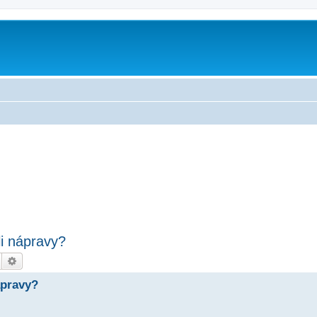
i nápravy?
Hledat
Pokročilé hledání
ápravy?