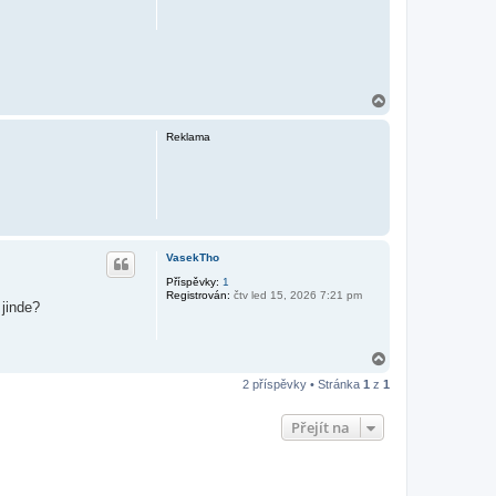
N
a
h
Reklama
o
r
u
VasekTho
Příspěvky:
1
Registrován:
čtv led 15, 2026 7:21 pm
jinde?
N
a
2 příspěvky • Stránka
1
z
1
h
o
r
Přejít na
u