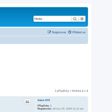
Hledat
Pokročilé hledání
Registrovat
Přihlásit se
2 příspěvky • Stránka
1
z
1
Adam Kříž
Příspěvky:
1
Registrován:
stř úno 25, 2026 11:13 am