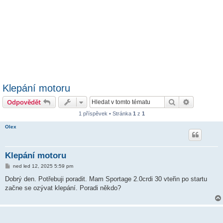
Klepání motoru
Hledat
Pokročilé 
Odpovědět
1 příspěvek • Stránka
1
z
1
Olex
Klepání motoru
P
ned led 12, 2025 5:59 pm
ř
í
Dobrý den. Potřebuji poradit. Mam Sportage 2.0crdi 30 vteřin po startu
s
začne se ozývat klepání. Poradi někdo?
p
ě
v
e
k