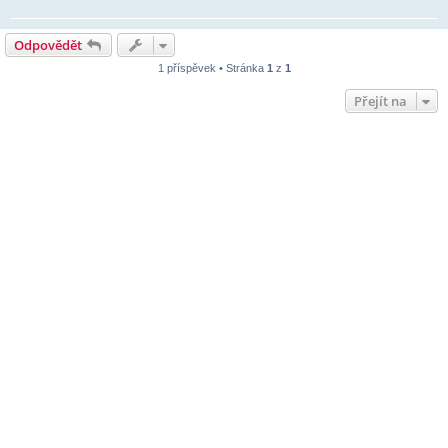
Odpovědět
1 příspěvek • Stránka
1
z
1
Přejít na