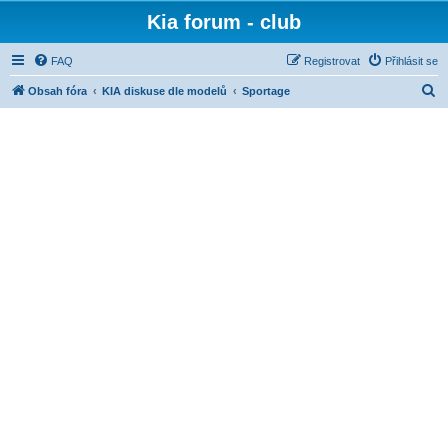
Kia forum - club
FAQ
Registrovat
Přihlásit se
H
Obsah fóra
KIA diskuse dle modelů
Sportage
l
e
d
a
t