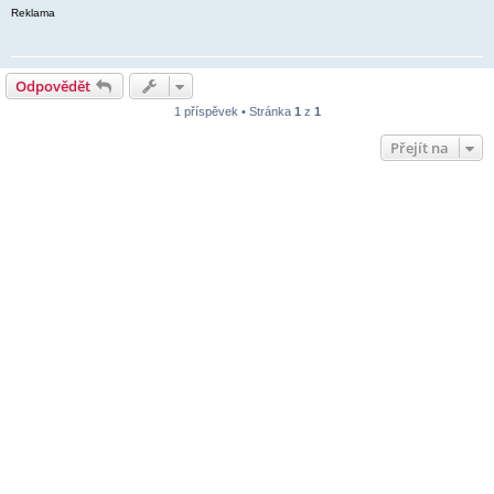
Reklama
Odpovědět
1 příspěvek • Stránka
1
z
1
Přejít na