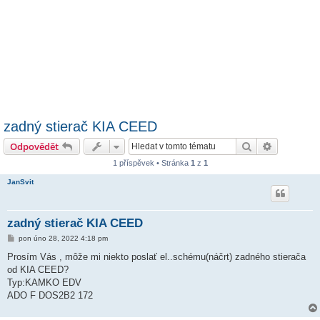
zadný stierač KIA CEED
Hledat
Pokročilé 
Odpovědět
1 příspěvek • Stránka
1
z
1
JanSvit
zadný stierač KIA CEED
P
pon úno 28, 2022 4:18 pm
ř
í
Prosím Vás , môže mi niekto poslať el..schému(náčrt) zadného stierača
s
od KIA CEED?
p
ě
Typ:KAMKO EDV
v
ADO F DOS2B2 172
e
k