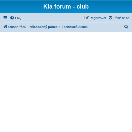
Kia forum - club
FAQ
Registrovat
Přihlásit se
H
Obsah fóra
Všeobecný pokec
Technická Sekce
l
e
d
a
t