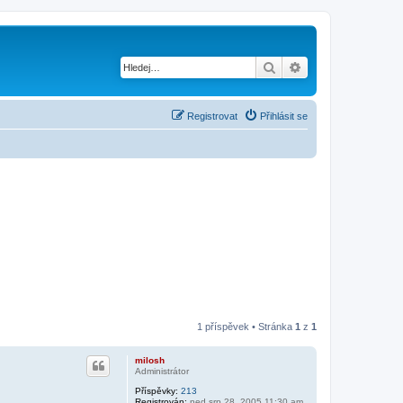
Hledat
Pokročilé hledání
Registrovat
Přihlásit se
1 příspěvek • Stránka
1
z
1
milosh
Administrátor
Příspěvky:
213
Registrován:
ned srp 28, 2005 11:30 am