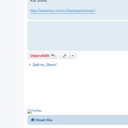
Kia Stonic
s
p
ě
http://www.kia.com/cz/kampane/stonic/
v
e
k
Odpovědět
Zpět na „Stonic“
Obsah fóra