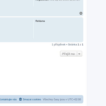
N
a
h
Reklama
o
r
u
1 příspěvek • Stránka
1
z
1
Přejít na
Kontaktujte nás
Smazat cookies
Všechny časy jsou v
UTC+02:00