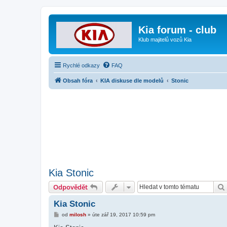
Kia forum - club
Klub majitelů vozů Kia
Rychlé odkazy
FAQ
Obsah fóra
KIA diskuse dle modelů
Stonic
Kia Stonic
Odpovědět
Kia Stonic
P
od
milosh
»
úte zář 19, 2017 10:59 pm
ř
í