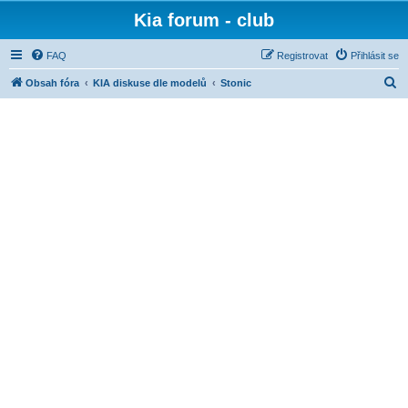
Kia forum - club
FAQ
Registrovat
Přihlásit se
H
Obsah fóra
KIA diskuse dle modelů
Stonic
l
e
d
a
t