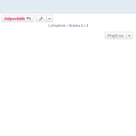
Odpovědět
1 příspěvek • Stránka
1
z
1
Přejít na