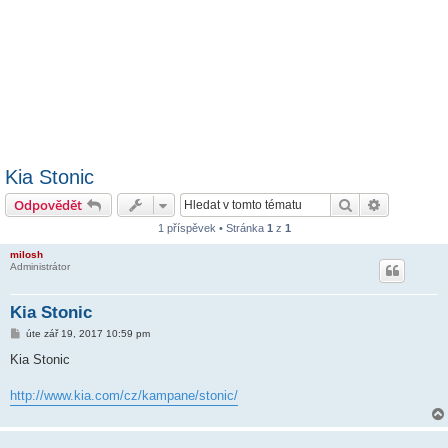
Kia Stonic
Hledat
Pokročilé 
Odpovědět
1 příspěvek • Stránka
1
z
1
milosh
Administrátor
Kia Stonic
P
úte zář 19, 2017 10:59 pm
ř
í
Kia Stonic
s
p
ě
http://www.kia.com/cz/kampane/stonic/
v
e
k