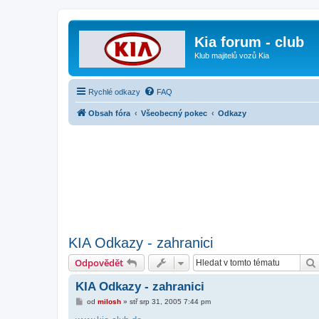
Kia forum - club
Klub majitelů vozů Kia
Rychlé odkazy
FAQ
Obsah fóra
Všeobecný pokec
Odkazy
KIA Odkazy - zahranici
Odpovědět
KIA Odkazy - zahranici
P
od
milosh
»
stř srp 31, 2005 7:44 pm
ř
í