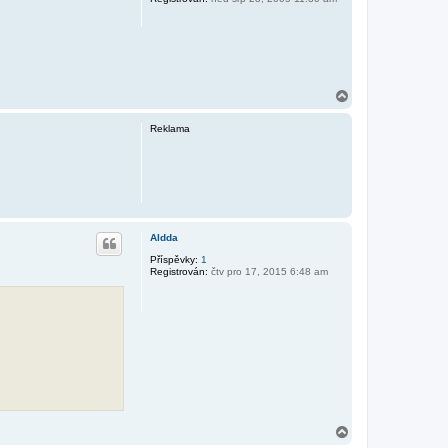
N
a
h
Reklama
o
r
u
Aldda
Příspěvky:
1
Registrován:
čtv pro 17, 2015 6:48 am
N
a