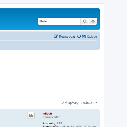
Hledat
Pokročilé hledání
Registrovat
Přihlásit se
2 příspěvky • Stránka
1
z
1
milosh
Administrátor
Příspěvky:
213
Registrován:
ned srp 28, 2005 11:30 am