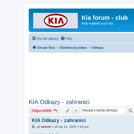
Kia forum - club
Klub majitelů vozů Kia
Rychlé odkazy
FAQ
Obsah fóra
Všeobecný pokec
Odkazy
KIA Odkazy - zahranici
Odpovědět
KIA Odkazy - zahranici
P
od
milosh
»
stř srp 31, 2005 7:44 pm
ř
í