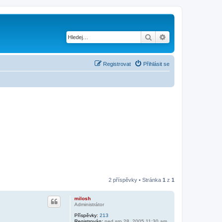
Hledat
Pokročilé hledání
Registrovat
Přihlásit se
2 příspěvky • Stránka
1
z
1
milosh
Administrátor
Příspěvky:
213
Registrován:
ned srp 28, 2005 11:30 am