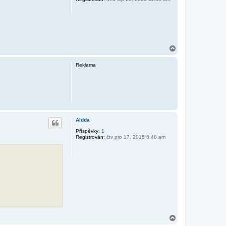
N
a
h
Reklama
o
r
u
Aldda
Příspěvky:
1
Registrován:
čtv pro 17, 2015 6:48 am
N
a