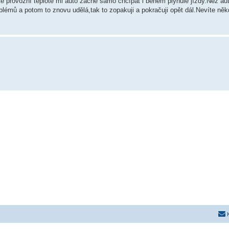
té provozní teplotě mi auto začne samo chcípat i během plynulé jízdy.Než aut
blémů a potom to znovu udělá,tak to zopakuji a pokračuji opět dál.Nevíte ně