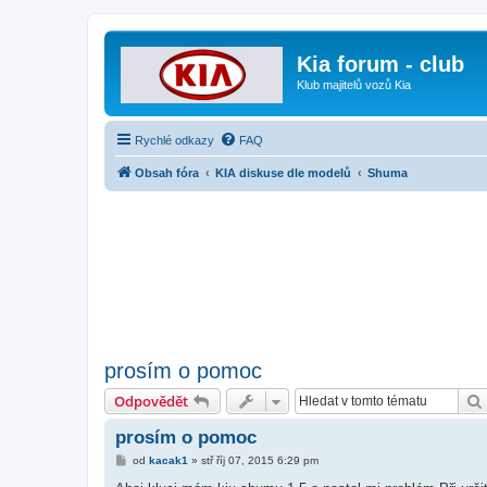
Kia forum - club
Klub majitelů vozů Kia
Rychlé odkazy
FAQ
Obsah fóra
KIA diskuse dle modelů
Shuma
prosím o pomoc
Odpovědět
prosím o pomoc
P
od
kacak1
»
stř říj 07, 2015 6:29 pm
ř
í