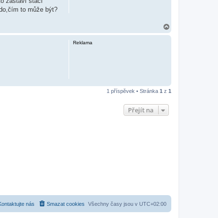
o zastaví stačí
kdo,čím to může být?
N
a
h
Reklama
o
r
u
1 příspěvek • Stránka
1
z
1
Přejít na
Kontaktujte nás
Smazat cookies
Všechny časy jsou v
UTC+02:00