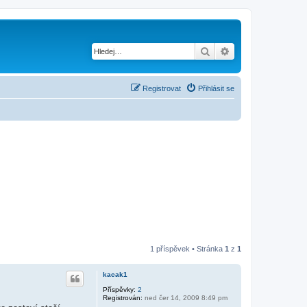
Hledat
Pokročilé hledání
Registrovat
Přihlásit se
1 příspěvek • Stránka
1
z
1
kacak1
Příspěvky:
2
Registrován:
ned čer 14, 2009 8:49 pm