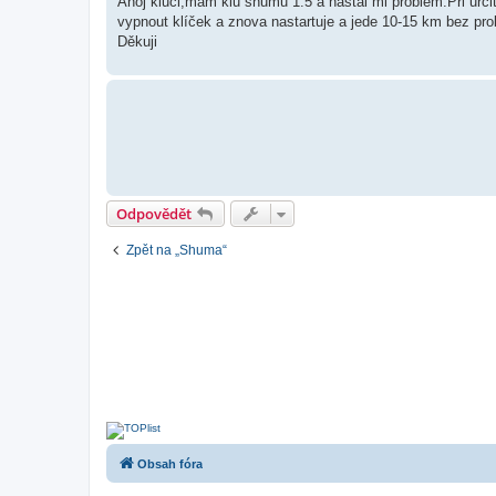
Ahoj kluci,mám kiu shumu 1.5 a nastal mi problém.Při urči
s
vypnout klíček a znova nastartuje a jede 10-15 km bez pro
p
ě
Děkuji
v
e
k
Odpovědět
Zpět na „Shuma“
Obsah fóra