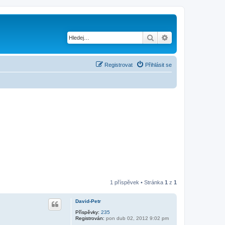
Hledat
Pokročilé hledání
Registrovat
Přihlásit se
1 příspěvek • Stránka
1
z
1
David-Petr
Příspěvky:
235
Registrován:
pon dub 02, 2012 9:02 pm