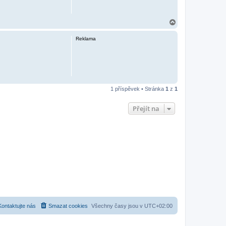
N
a
h
Reklama
o
r
u
1 příspěvek • Stránka
1
z
1
Přejít na
Kontaktujte nás
Smazat cookies
Všechny časy jsou v
UTC+02:00