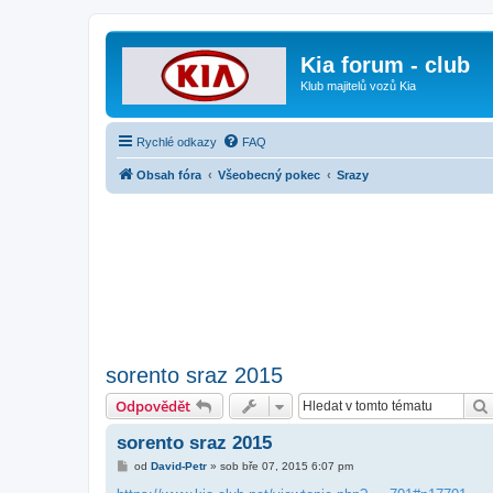
Kia forum - club
Klub majitelů vozů Kia
Rychlé odkazy
FAQ
Obsah fóra
Všeobecný pokec
Srazy
sorento sraz 2015
Odpovědět
sorento sraz 2015
P
od
David-Petr
»
sob bře 07, 2015 6:07 pm
ř
í