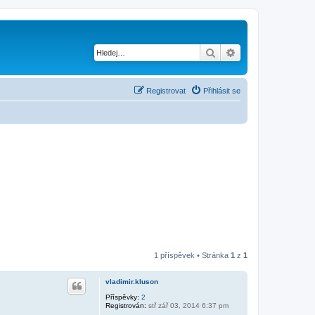
Hledat
Pokročilé hledání
Registrovat
Přihlásit se
1 příspěvek • Stránka
1
z
1
vladimir.kluson
Příspěvky:
2
Registrován:
stř zář 03, 2014 6:37 pm