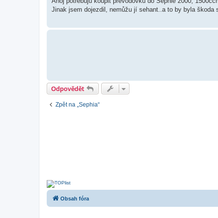
Ahoj potřebuju koupit převodovku do Sephie 2000, 1500c
s
Jinak jsem dojezdil, nemůžu jí sehant..a to by byla škod
p
ě
v
e
k
Odpovědět
Zpět na „Sephia“
Obsah fóra