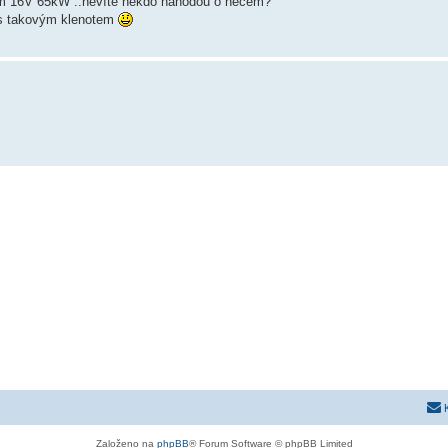
cm 16V 65kW ..nevíte někdo náhodou o něčem?
a s takovým klenotem
Založeno na
phpBB
® Forum Software © phpBB Limited