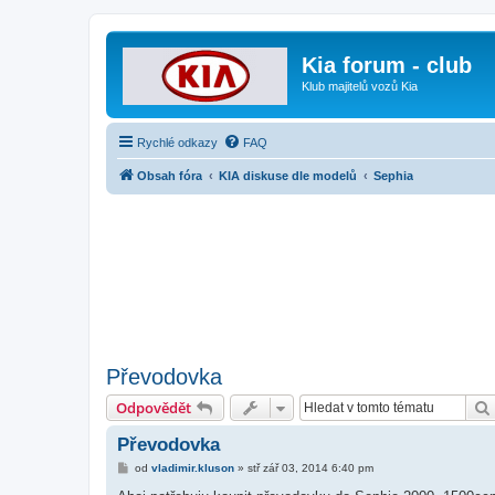
Kia forum - club
Klub majitelů vozů Kia
Rychlé odkazy
FAQ
Obsah fóra
KIA diskuse dle modelů
Sephia
Převodovka
Odpovědět
Převodovka
P
od
vladimir.kluson
»
stř zář 03, 2014 6:40 pm
ř
í