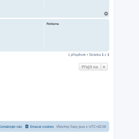
N
a
h
Reklama
o
r
u
1 příspěvek • Stránka
1
z
1
Přejít na
Kontaktujte nás
Smazat cookies
Všechny časy jsou v
UTC+02:00