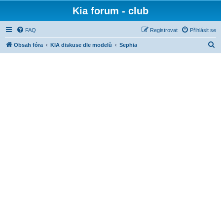
Kia forum - club
FAQ
Registrovat
Přihlásit se
H
Obsah fóra
KIA diskuse dle modelů
Sephia
l
e
d
a
t