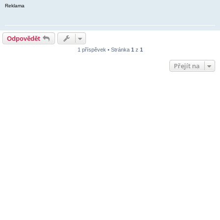
Reklama
Odpovědět
1 příspěvek • Stránka
1
z
1
Přejít na