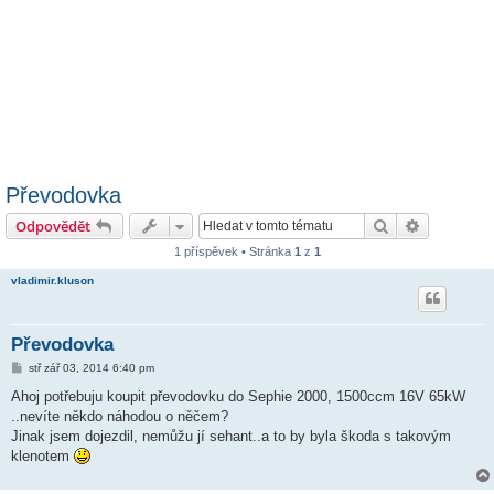
Převodovka
Hledat
Pokročilé 
Odpovědět
1 příspěvek • Stránka
1
z
1
vladimir.kluson
Převodovka
P
stř zář 03, 2014 6:40 pm
ř
í
Ahoj potřebuju koupit převodovku do Sephie 2000, 1500ccm 16V 65kW
s
..nevíte někdo náhodou o něčem?
p
ě
Jinak jsem dojezdil, nemůžu jí sehant..a to by byla škoda s takovým
v
klenotem
e
k