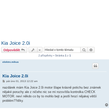
Kia Joice 2.0i
Hledat
Pokročilé 
Odpovědět
2 příspěvky • Stránka
1
z
1
elektro.mikus
Kia Joice 2.0i
P
pát úno 01, 2013 12:22 am
ř
í
nazdárek mám Kia Joice 2.0i motor šlape krásně potichu bez známek
s
nějaké poruchy ale z ničeho nic se mi rozsvítila kontrolka CHECK
p
ě
MOTOR. neví někdo co by to mohlo bejt a jestli hrozí nějakej větší
v
problém??díky.
e
k