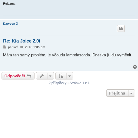
Reklama
Dawson X
Re: Kia Joice 2.0i
P
pát kvě 10, 2013 1:05 pm
ř
í
Mám ten samý problém, je včoudu lambdasonda. Dneska jí jdu vyměnit.
s
p
ě
v
e
Odpovědět
k
2 příspěvky • Stránka
1
z
1
Přejít na