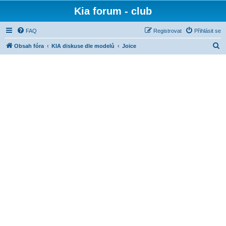
Kia forum - club
FAQ
Registrovat
Přihlásit se
H
Obsah fóra
KIA diskuse dle modelů
Joice
l
e
d
a
t