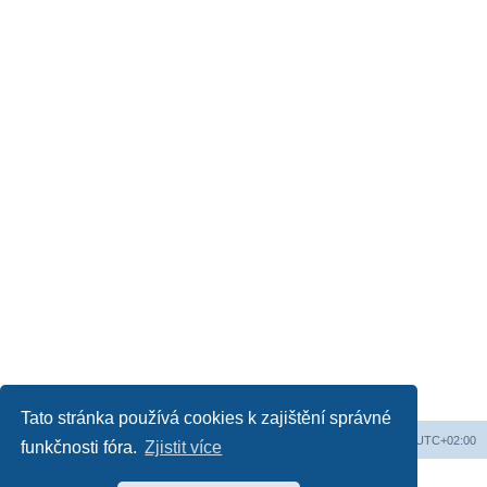
Tato stránka používá cookies k zajištění správné
Obsah fóra
Všechny časy jsou v
UTC+02:00
funkčnosti fóra.
Zjistit více
Založeno na
phpBB
® Forum Software © phpBB Limited