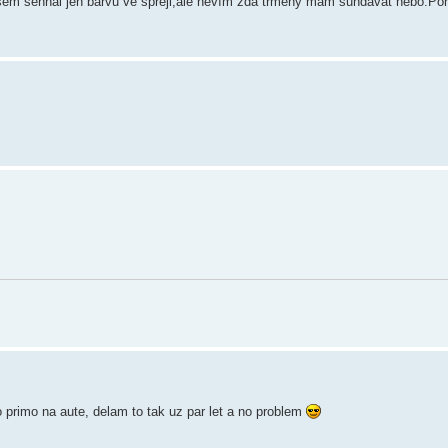
jsem sehnal jen barvu ve spreji,ale nevím zda třmeny mám sundavat nebo.Po
o primo na aute, delam to tak uz par let a no problem