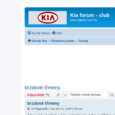
Kia forum - club
Klub majitelů vozů Kia
Rychlé odkazy
FAQ
Obsah fóra
Všeobecný pokec
Tuning
brzdové třmeny
Odpovědět
brzdové třmeny
P
od
Pigalus32
»
úte dub 22, 2008 2:52 pm
ř
í