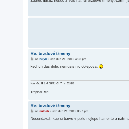
Zdarec lidi,už někdo z Vás natíral brzdové třmeny?Zatím 
s
p
ě
v
e
k
Re: brzdové třmeny
P
od
zulyk
»
sob dub 21, 2012 4:38 pm
ř
í
ked ich das dole, nemusis nic oblepovat
s
p
ě
v
e
Kia Rio II 1,4 SPORTY rv. 2010
k
Tropical Red
Re: brzdové třmeny
P
od
milosh
»
sob dub 21, 2012 8:27 pm
ř
í
Nesundavat, kup si barvu v pixle nejlepe hamerite a natri t
s
p
ě