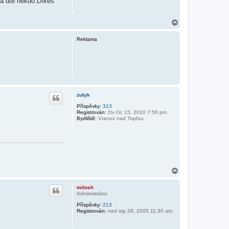
ra´dte někdo.Díkes
N
a
h
Reklama
o
r
u
zulyk
Příspěvky:
313
Registrován:
čtv črc 15, 2010 7:56 pm
Bydliště:
Vranov nad Topľou
N
a
h
milosh
o
Administrátor
r
Příspěvky:
213
u
Registrován:
ned srp 28, 2005 11:30 am