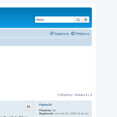
Hledat
Pokročilé hledání
Registrovat
Přihlásit se
3 příspěvky • Stránka
1
z
1
Pigalus32
Příspěvky:
16
Registrován:
úte dub 08, 2008 10:42 am