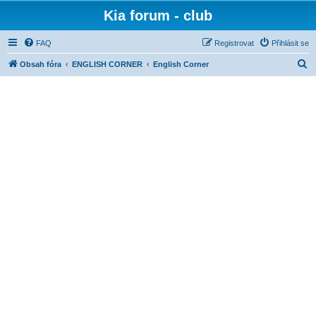
Kia forum - club
FAQ
Registrovat
Přihlásit se
H
Obsah fóra
ENGLISH CORNER
English Corner
l
e
d
a
t