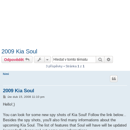
2009 Kia Soul
Hledat
Pokročilé 
Odpovědět
3 příspěvky • Stránka
1
z
1
himi
2009 Kia Soul
P
úte dub 15, 2008 11:10 pm
ř
í
Hello!;)
s
p
ě
You can look for some new spy shots of Kia Soul! Follow the link below...
v
Besides the spy shots, you'll also find many informations about the
e
k
upcoming Kia Soul. The list of features that Soul will have will be updated