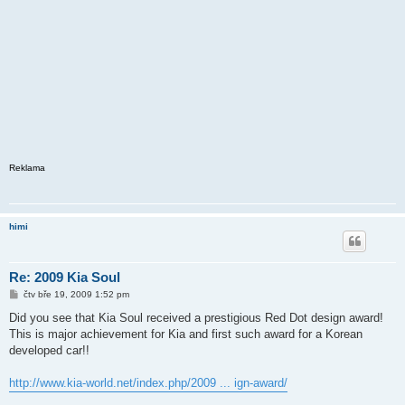
Reklama
himi
Re: 2009 Kia Soul
P
čtv bře 19, 2009 1:52 pm
ř
í
Did you see that Kia Soul received a prestigious Red Dot design award!
s
This is major achievement for Kia and first such award for a Korean
p
ě
developed car!!
v
e
k
http://www.kia-world.net/index.php/2009 ... ign-award/