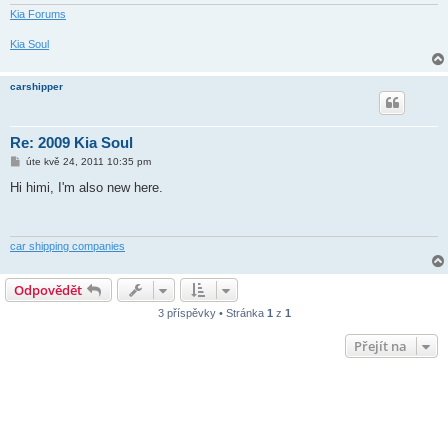
Kia Forums
Kia Soul
carshipper
Re: 2009 Kia Soul
P
úte kvě 24, 2011 10:35 pm
ř
í
Hi himi, I'm also new here.
s
p
ě
v
e
car shipping companies
k
Odpovědět
3 příspěvky • Stránka
1
z
1
Přejít na