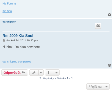
Kia Forums
Kia Soul
carshipper
Re: 2009 Kia Soul
P
úte kvě 24, 2011 10:35 pm
ř
í
Hi himi, I'm also new here.
s
p
ě
v
e
car shipping companies
k
Odpovědět
3 příspěvky • Stránka
1
z
1
Přejít na