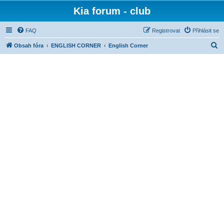
Kia forum - club
FAQ
Registrovat
Přihlásit se
H
Obsah fóra
ENGLISH CORNER
English Corner
l
e
d
a
t