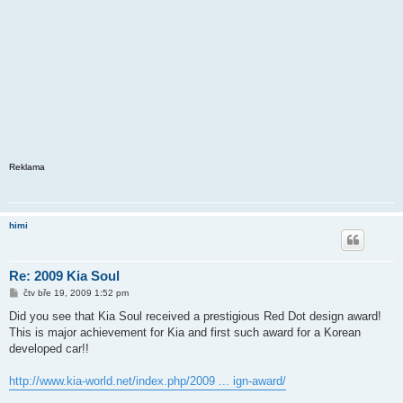
Reklama
himi
Re: 2009 Kia Soul
P
čtv bře 19, 2009 1:52 pm
ř
í
Did you see that Kia Soul received a prestigious Red Dot design award!
s
This is major achievement for Kia and first such award for a Korean
p
ě
developed car!!
v
e
k
http://www.kia-world.net/index.php/2009 ... ign-award/