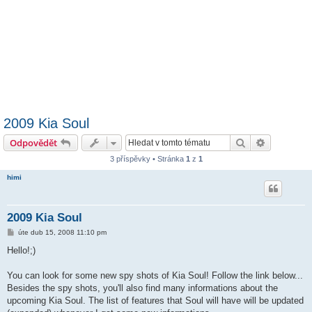
2009 Kia Soul
Hledat
Pokročilé 
Odpovědět
3 příspěvky • Stránka
1
z
1
himi
2009 Kia Soul
P
úte dub 15, 2008 11:10 pm
ř
í
Hello!;)
s
p
ě
You can look for some new spy shots of Kia Soul! Follow the link below...
v
Besides the spy shots, you'll also find many informations about the
e
k
upcoming Kia Soul. The list of features that Soul will have will be updated