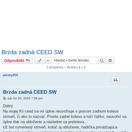
Brzda zadná CEED SW
Hledat
Pokročilé 
Odpovědět
2 příspěvky • Stránka
1
z
1
plesky555
Brzda zadná CEED SW
P
pát čer 26, 2026 7:39 pm
ř
í
Dobrý.
s
Na mojej Kii ceed sw mi úplne neuvoľnuje v pravom zadnom kolese
p
ě
strmeň, či ako to nazvať. Proste zadné koleso a točí ťažko, neuvoľní sa
v
úplne tlak na obloženie a následne sa prehrieva...
e
k
Už bol vymenený strmeň, kotúč aj obloženie, hadička privádzajúca