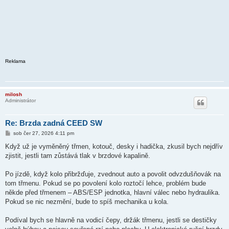
Reklama
milosh
Administrátor
Re: Brzda zadná CEED SW
P
sob čer 27, 2026 4:11 pm
ř
í
Když už je vyměněný třmen, kotouč, desky i hadička, zkusil bych nejdřív
s
zjistit, jestli tam zůstává tlak v brzdové kapalině.
p
ě
v
Po jízdě, když kolo přibržďuje, zvednout auto a povolit odvzdušňovák na
e
k
tom třmenu. Pokud se po povolení kolo roztočí lehce, problém bude
někde před třmenem – ABS/ESP jednotka, hlavní válec nebo hydraulika.
Pokud se nic nezmění, bude to spíš mechanika u kola.
Podíval bych se hlavně na vodicí čepy, držák třmenu, jestli se destičky