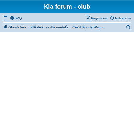
Kia forum - club
FAQ
Registrovat
Přihlásit se
H
Obsah fóra
KIA diskuse dle modelů
Cee'd Sporty Wagon
l
e
d
a
t