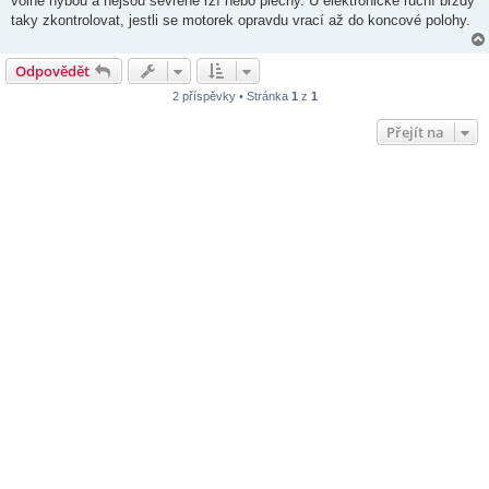
volně hýbou a nejsou sevřené rzí nebo plechy. U elektronické ruční brzdy
taky zkontrolovat, jestli se motorek opravdu vrací až do koncové polohy.
Odpovědět
2 příspěvky • Stránka
1
z
1
Přejít na