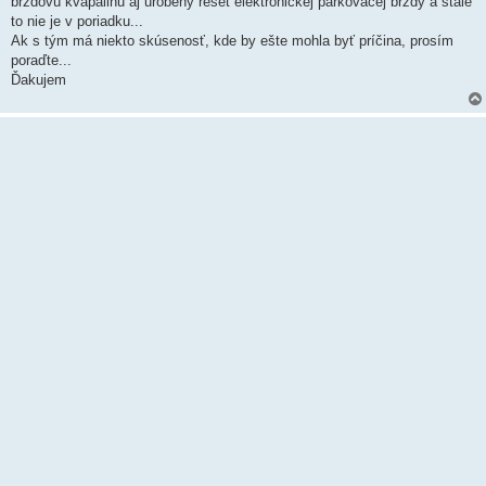
brzdovú kvapalinu aj urobený reset elektronickej parkovacej brzdy a stále
to nie je v poriadku...
Ak s tým má niekto skúsenosť, kde by ešte mohla byť príčina, prosím
poraďte...
Ďakujem