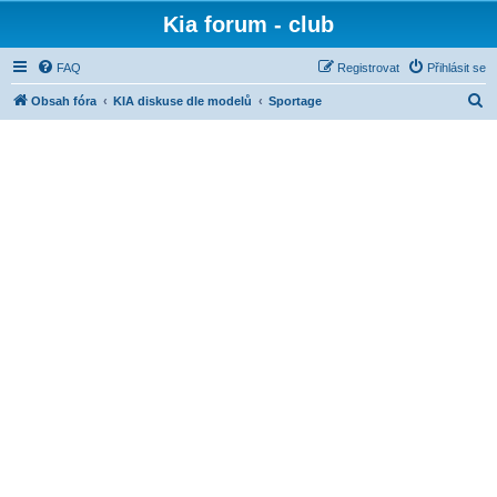
Kia forum - club
FAQ
Registrovat
Přihlásit se
H
Obsah fóra
KIA diskuse dle modelů
Sportage
l
e
d
a
t