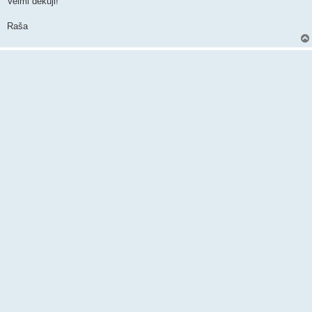
Velmi děkuji!
Raša