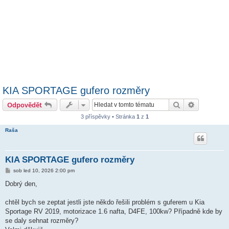
KIA SPORTAGE gufero rozměry
Hledat
Pokročilé 
Odpovědět
3 příspěvky • Stránka
1
z
1
Raša
KIA SPORTAGE gufero rozměry
P
sob led 10, 2026 2:00 pm
ř
í
Dobrý den,
s
p
ě
chtěl bych se zeptat jestli jste někdo řešili problém s guferem u Kia
v
Sportage RV 2019, motorizace 1.6 nafta, D4FE, 100kw? Případně kde by
e
k
se daly sehnat rozměry?