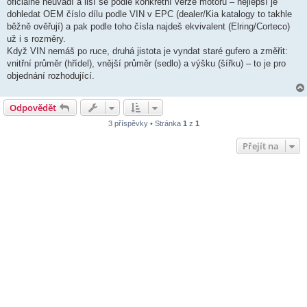
oficiálně neuvádí a liší se podle konkrétní verze motoru – nejlepší je
p
ě
dohledat OEM číslo dílu podle VIN v EPC (dealer/Kia katalogy to takhle
v
běžně ověřují) a pak podle toho čísla najdeš ekvivalent (Elring/Corteco)
e
k
už i s rozměry.
Když VIN nemáš po ruce, druhá jistota je vyndat staré gufero a změřit:
vnitřní průměr (hřídel), vnější průměr (sedlo) a výšku (šířku) – to je pro
objednání rozhodující.
Odpovědět
3 příspěvky • Stránka
1
z
1
Přejít na