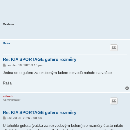
Reklama
Raša
Re: KIA SPORTAGE gufero rozměry
P
sob led 10, 2026 3:15 pm
ř
í
Jedna se o gufero za ozubeným kolem rozvodů nahoře na vačce.
s
p
ě
Raša
v
e
k
milosh
Administrátor
Re: KIA SPORTAGE gufero rozměry
P
úte led 20, 2026 9:50 am
ř
í
U tohohle gufera (vačka za rozvodovým kolem) se rozměry často nikde
s