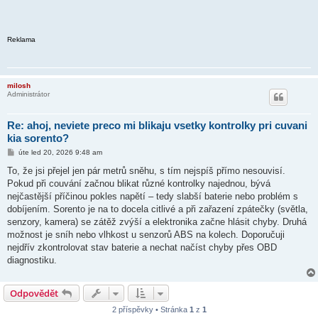
Reklama
milosh
Administrátor
Re: ahoj, neviete preco mi blikaju vsetky kontrolky pri cuvani
kia sorento?
P
úte led 20, 2026 9:48 am
ř
í
To, že jsi přejel jen pár metrů sněhu, s tím nejspíš přímo nesouvisí.
s
Pokud při couvání začnou blikat různé kontrolky najednou, bývá
p
ě
nejčastější příčinou pokles napětí – tedy slabší baterie nebo problém s
v
dobíjením. Sorento je na to docela citlivé a při zařazení zpátečky (světla,
e
k
senzory, kamera) se zátěž zvýší a elektronika začne hlásit chyby. Druhá
možnost je sníh nebo vlhkost u senzorů ABS na kolech. Doporučuji
nejdřív zkontrolovat stav baterie a nechat načíst chyby přes OBD
diagnostiku.
Odpovědět
2 příspěvky • Stránka
1
z
1