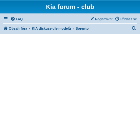
Kia forum - club
FAQ
Registrovat
Přihlásit se
H
Obsah fóra
KIA diskuse dle modelů
Sorento
l
e
d
a
t