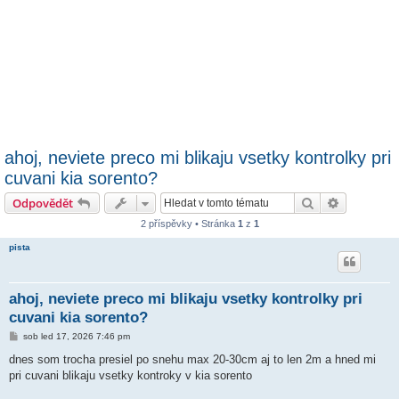
ahoj, neviete preco mi blikaju vsetky kontrolky pri
cuvani kia sorento?
Hledat
Pokročilé 
Odpovědět
2 příspěvky • Stránka
1
z
1
pista
ahoj, neviete preco mi blikaju vsetky kontrolky pri
cuvani kia sorento?
P
sob led 17, 2026 7:46 pm
ř
í
dnes som trocha presiel po snehu max 20-30cm aj to len 2m a hned mi
s
pri cuvani blikaju vsetky kontroky v kia sorento
p
ě