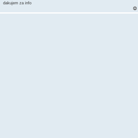
v
dakujem za info
e
k