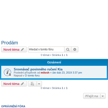
Prodám
Hledat
Pokročilé hledání
Nové téma
0 témat • Stránka
1
z
1
Oznámení
Srovnávač povinného ručení Kia
Poslední příspěvek od
milosh
«
úte dub 23, 2019 3:37 pm
Napsal v
O tomto foru
Nové téma
0 témat • Stránka
1
z
1
Přejít na
OPRÁVNĚNÍ FÓRA