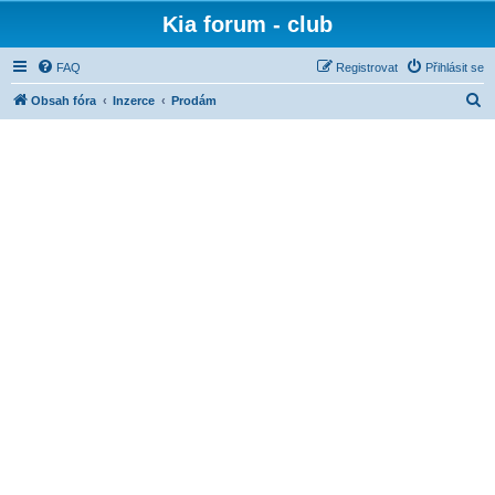
Kia forum - club
FAQ
Registrovat
Přihlásit se
H
Obsah fóra
Inzerce
Prodám
l
e
d
a
t