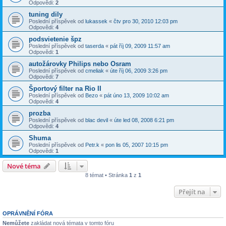
Odpovědi:
2
tuning dily
Poslední příspěvek od
lukassek
«
čtv pro 30, 2010 12:03 pm
Odpovědi:
4
podsvietenie špz
Poslední příspěvek od
taserda
«
pát říj 09, 2009 11:57 am
Odpovědi:
1
autožárovky Philips nebo Osram
Poslední příspěvek od
cmeliak
«
úte říj 06, 2009 3:26 pm
Odpovědi:
7
Športový filter na Rio II
Poslední příspěvek od
Bezo
«
pát úno 13, 2009 10:02 am
Odpovědi:
4
prozba
Poslední příspěvek od
blac devil
«
úte led 08, 2008 6:21 pm
Odpovědi:
4
Shuma
Poslední příspěvek od
Petr.k
«
pon lis 05, 2007 10:15 pm
Odpovědi:
1
Nové téma
8 témat • Stránka
1
z
1
Přejít na
OPRÁVNĚNÍ FÓRA
Nemůžete
zakládat nová témata v tomto fóru