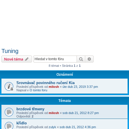
Tuning
Hledat
Pokročilé hledání
Nové téma
8 témat • Stránka
1
z
1
Oznámení
Srovnávač povinného ručení Kia
Poslední příspěvek od
milosh
«
úte dub 23, 2019 3:37 pm
Napsal v
O tomto foru
Témata
brzdové třmeny
Poslední příspěvek od
milosh
«
sob dub 21, 2012 8:27 pm
Odpovědi:
2
křídlo
Poslední příspěvek od
zulyk
«
sob dub 21, 2012 4:36 pm