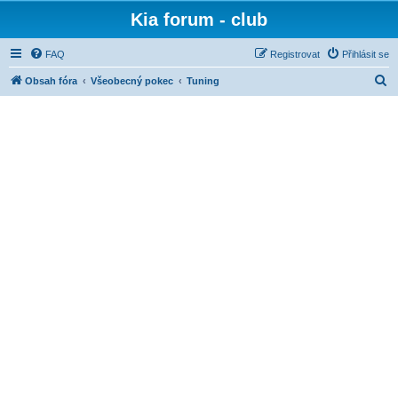
Kia forum - club
FAQ
Registrovat
Přihlásit se
H
Obsah fóra
Všeobecný pokec
Tuning
l
e
d
a
t