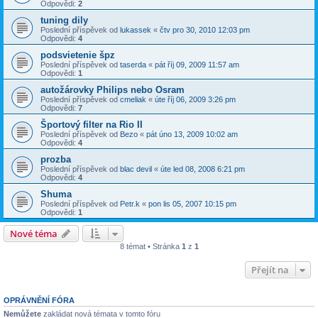
Odpovědi:
2
tuning dily
Poslední příspěvek od
lukassek
«
čtv pro 30, 2010 12:03 pm
Odpovědi:
4
podsvietenie špz
Poslední příspěvek od
taserda
«
pát říj 09, 2009 11:57 am
Odpovědi:
1
autožárovky Philips nebo Osram
Poslední příspěvek od
cmeliak
«
úte říj 06, 2009 3:26 pm
Odpovědi:
7
Športový filter na Rio II
Poslední příspěvek od
Bezo
«
pát úno 13, 2009 10:02 am
Odpovědi:
4
prozba
Poslední příspěvek od
blac devil
«
úte led 08, 2008 6:21 pm
Odpovědi:
4
Shuma
Poslední příspěvek od
Petr.k
«
pon lis 05, 2007 10:15 pm
Odpovědi:
1
Nové téma
8 témat • Stránka
1
z
1
Přejít na
OPRÁVNĚNÍ FÓRA
Nemůžete
zakládat nová témata v tomto fóru