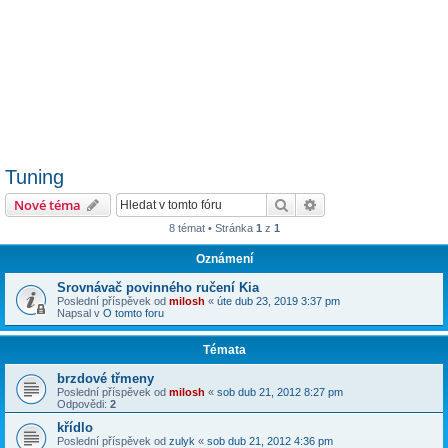
Tuning
Hledat
Pokročilé hledání
Nové téma
8 témat • Stránka
1
z
1
Oznámení
Srovnávač povinného ručení Kia
Poslední příspěvek od
milosh
«
úte dub 23, 2019 3:37 pm
Napsal v
O tomto foru
Témata
brzdové třmeny
Poslední příspěvek od
milosh
«
sob dub 21, 2012 8:27 pm
Odpovědi:
2
křídlo
Poslední příspěvek od
zulyk
«
sob dub 21, 2012 4:36 pm