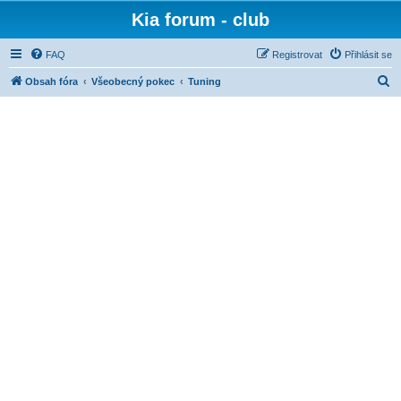
Kia forum - club
FAQ
Registrovat
Přihlásit se
H
Obsah fóra
Všeobecný pokec
Tuning
l
e
d
a
t