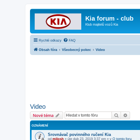
Kia forum - club
Klub majitelů vozů Kia
Rychlé odkazy
FAQ
Obsah fóra
Všeobecný pokec
Video
Video
Hledat
Pokroč
Nové téma
OZNÁMENÍ
Srovnávač povinného ručení Kia
od
milosh
»
úte dub 23, 2019 3:37 pm
» v
O tomto foru