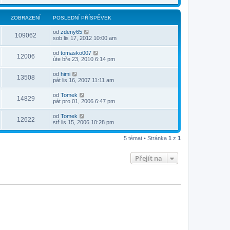
ZOBRAZENÍ
POSLEDNÍ PŘÍSPĚVEK
od
zdeny65
109062
sob lis 17, 2012 10:00 am
od
tomasko007
12006
úte bře 23, 2010 6:14 pm
od
himi
13508
pát lis 16, 2007 11:11 am
od
Tomek
14829
pát pro 01, 2006 6:47 pm
od
Tomek
12622
stř lis 15, 2006 10:28 pm
5 témat • Stránka
1
z
1
Přejít na