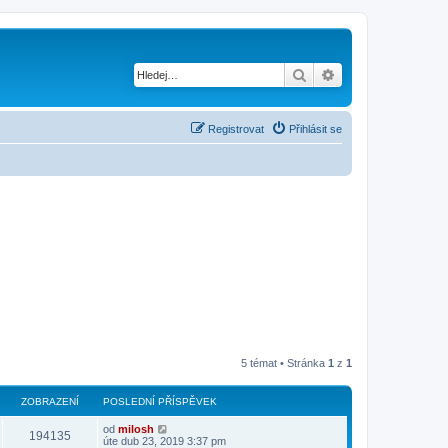
Hledat
Pokročilé hledání
Registrovat
Přihlásit se
5 témat • Stránka
1
z
1
ZOBRAZENÍ
POSLEDNÍ PŘÍSPĚVEK
od
milosh
194135
úte dub 23, 2019 3:37 pm