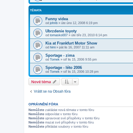
TÉMATA
Funny videa
od
johnb
»
úte úno 12, 2008 6:19 pm
Ubrzdenie toyoty
od
tomasko007
»
úte bře 23, 2010 6:14 pm
Kia at Frankfurt Motor Show
od
himi
»
pát lis 16, 2007 11:11 am
Sportage - zima
od
Tomek
»
stř lis 15, 2006 9:55 pm
Sportage - léto 2006
od
Tomek
»
stř lis 15, 2006 10:28 pm
Nové téma
Vrátit se na Obsah fóra
OPRÁVNĚNÍ FÓRA
Nemůžete
zakládat nová témata v tomto fóru
Nemůžete
odpovídat v tomto fóru
Nemůžete
upravovat své příspěvky v tomto fóru
Nemůžete
mazat své příspěvky v tomto fóru
Nemůžete
přikládat soubory v tomto fóru