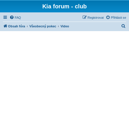
Kia forum - club
FAQ
Registrovat
Přihlásit se
H
Obsah fóra
Všeobecný pokec
Video
l
e
d
a
t