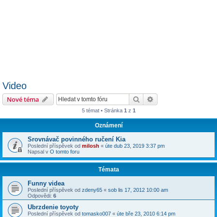
Video
Hledat
Pokročilé hledání
Nové téma
5 témat • Stránka
1
z
1
Oznámení
Srovnávač povinného ručení Kia
Poslední příspěvek od
milosh
«
úte dub 23, 2019 3:37 pm
Napsal v
O tomto foru
Témata
Funny videa
Poslední příspěvek od
zdeny65
«
sob lis 17, 2012 10:00 am
Odpovědi:
6
Ubrzdenie toyoty
Poslední příspěvek od
tomasko007
«
úte bře 23, 2010 6:14 pm