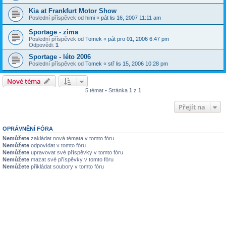
Kia at Frankfurt Motor Show
Poslední příspěvek od
himi
«
pát lis 16, 2007 11:11 am
Sportage - zima
Poslední příspěvek od
Tomek
«
pát pro 01, 2006 6:47 pm
Odpovědi:
1
Sportage - léto 2006
Poslední příspěvek od
Tomek
«
stř lis 15, 2006 10:28 pm
Nové téma
5 témat • Stránka
1
z
1
Přejít na
OPRÁVNĚNÍ FÓRA
Nemůžete
zakládat nová témata v tomto fóru
Nemůžete
odpovídat v tomto fóru
Nemůžete
upravovat své příspěvky v tomto fóru
Nemůžete
mazat své příspěvky v tomto fóru
Nemůžete
přikládat soubory v tomto fóru