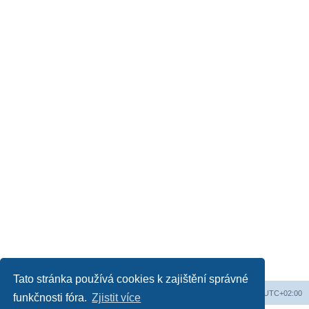
Tato stránka používá cookies k zajištění správné
Obsah fóra
Všechny časy jsou v
UTC+02:00
funkčnosti fóra.
Zjistit více