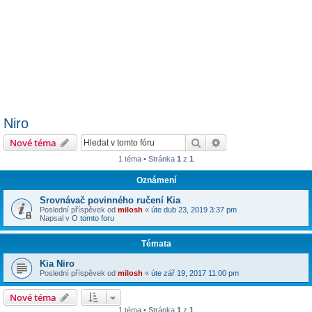
Niro
Hledat
Pokročilé hledání
Nové téma
1 téma • Stránka
1
z
1
Oznámení
Srovnávač povinného ručení Kia
Poslední příspěvek od
milosh
«
úte dub 23, 2019 3:37 pm
Napsal v
O tomto foru
Témata
Kia Niro
Poslední příspěvek od
milosh
«
úte zář 19, 2017 11:00 pm
Nové téma
1 téma • Stránka
1
z
1