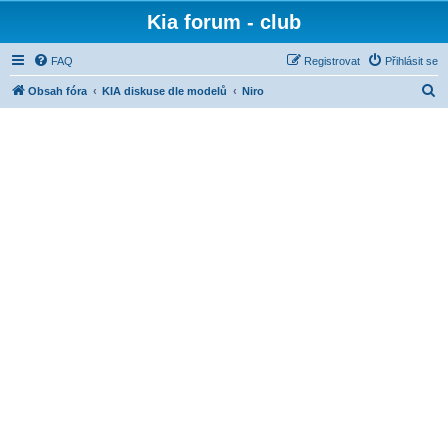
Kia forum - club
FAQ
Registrovat
Přihlásit se
H
Obsah fóra
KIA diskuse dle modelů
Niro
l
e
d
a
t