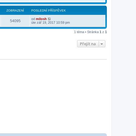
ZOBRAZENÍ
POSLEDNÍ PŘÍSPĚVEK
od
milosh
54095
úte zář 19, 2017 10:59 pm
1 téma • Stránka
1
z
1
Přejít na