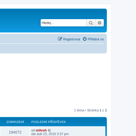
Hledat
Pokročilé hledání
Registrovat
Přihlásit se
1 téma • Stránka
1
z
1
ZOBRAZENÍ
POSLEDNÍ PŘÍSPĚVEK
od
milosh
194072
úte dub 23, 2019 3:37 pm