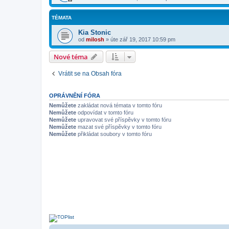
TÉMATA
Kia Stonic
od
milosh
»
úte zář 19, 2017 10:59 pm
Nové téma
Vrátit se na Obsah fóra
OPRÁVNĚNÍ FÓRA
Nemůžete
zakládat nová témata v tomto fóru
Nemůžete
odpovídat v tomto fóru
Nemůžete
upravovat své příspěvky v tomto fóru
Nemůžete
mazat své příspěvky v tomto fóru
Nemůžete
přikládat soubory v tomto fóru