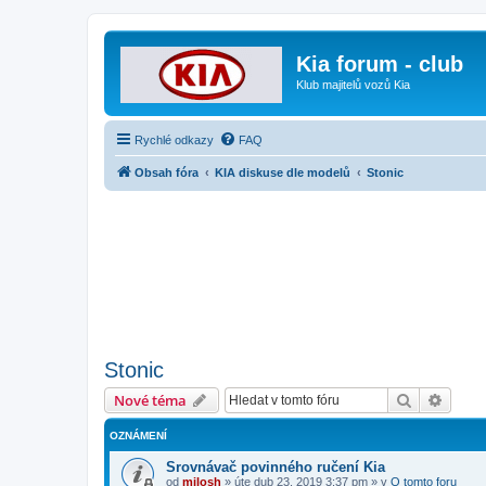
Kia forum - club
Klub majitelů vozů Kia
Rychlé odkazy
FAQ
Obsah fóra
KIA diskuse dle modelů
Stonic
Stonic
Hledat
Pokroč
Nové téma
OZNÁMENÍ
Srovnávač povinného ručení Kia
od
milosh
»
úte dub 23, 2019 3:37 pm
» v
O tomto foru