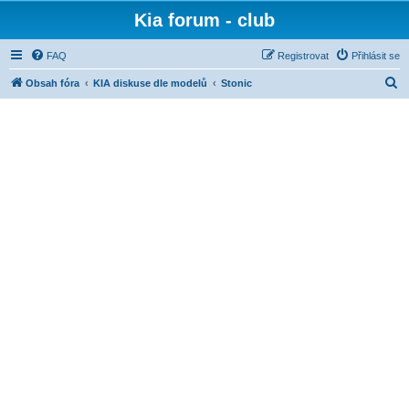
Kia forum - club
FAQ
Registrovat
Přihlásit se
H
Obsah fóra
KIA diskuse dle modelů
Stonic
l
e
d
a
t