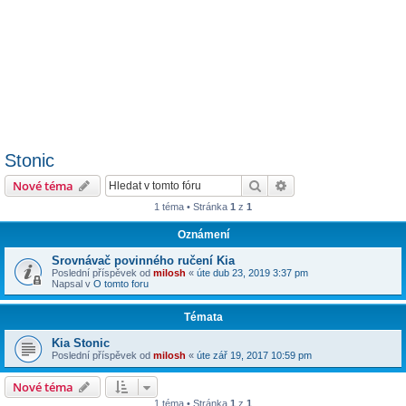
Stonic
Hledat
Pokročilé hledání
Nové téma
1 téma • Stránka
1
z
1
Oznámení
Srovnávač povinného ručení Kia
Poslední příspěvek od
milosh
«
úte dub 23, 2019 3:37 pm
Napsal v
O tomto foru
Témata
Kia Stonic
Poslední příspěvek od
milosh
«
úte zář 19, 2017 10:59 pm
Nové téma
1 téma • Stránka
1
z
1