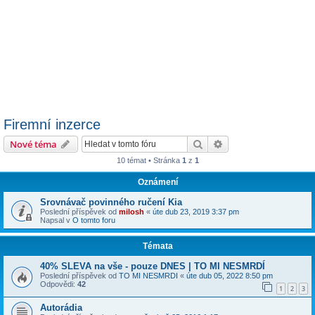
Firemní inzerce
Hledat
Pokročilé hledání
Nové téma
10 témat • Stránka
1
z
1
Oznámení
Srovnávač povinného ručení Kia
Poslední příspěvek od
milosh
«
úte dub 23, 2019 3:37 pm
Napsal v
O tomto foru
Témata
40% SLEVA na vše - pouze DNES | TO MI NESMRDÍ
Poslední příspěvek od
TO MI NESMRDI
«
úte dub 05, 2022 8:50 pm
Odpovědi:
42
1
2
3
Autorádia