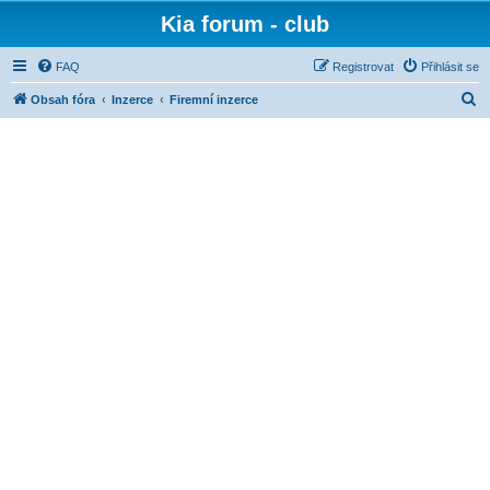
Kia forum - club
FAQ
Registrovat
Přihlásit se
H
Obsah fóra
Inzerce
Firemní inzerce
l
e
d
a
t