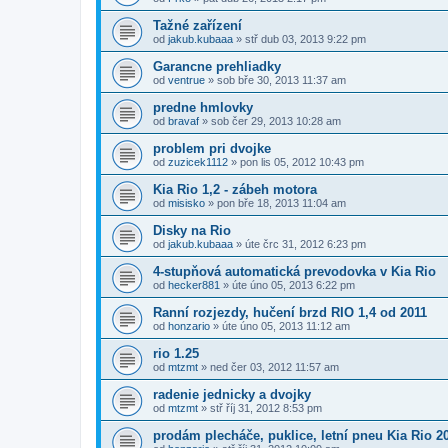
Tažné zařízení
od
jakub.kubaaa
»
stř dub 03, 2013 9:22 pm
Garancne prehliadky
od
ventrue
»
sob bře 30, 2013 11:37 am
predne hmlovky
od
bravaf
»
sob čer 29, 2013 10:28 am
problem pri dvojke
od
zuzicek1112
»
pon lis 05, 2012 10:43 pm
Kia Rio 1,2 - zábeh motora
od
misisko
»
pon bře 18, 2013 11:04 am
Disky na Rio
od
jakub.kubaaa
»
úte črc 31, 2012 6:23 pm
4-stupňová automatická prevodovka v Kia Rio
od
hecker881
»
úte úno 05, 2013 6:22 pm
Ranní rozjezdy, hučení brzd RIO 1,4 od 2011
od
honzario
»
úte úno 05, 2013 11:12 am
rio 1.25
od
mtzmt
»
ned čer 03, 2012 11:57 am
radenie jednicky a dvojky
od
mtzmt
»
stř říj 31, 2012 8:53 pm
prodám plecháče, puklice, letní pneu Kia Rio 2