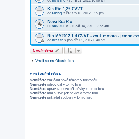
od
honzario
»
stř říj 31, 2012 10:09 am
Kia Rio 1,25 CVVT
od
Michajl
»
čtv srp 16, 2012 6:55 pm
Nova Kia Rio
od
stevefun
»
sob zář 10, 2011 12:38 am
Rio MY2012 1,4 CVVT - zvuk motora - jemne cv
od
hccssn
»
pon bře 05, 2012 6:40 am
Nové téma
Vrátit se na Obsah fóra
OPRÁVNĚNÍ FÓRA
Nemůžete
zakládat nová témata v tomto fóru
Nemůžete
odpovídat v tomto fóru
Nemůžete
upravovat své příspěvky v tomto fóru
Nemůžete
mazat své příspěvky v tomto fóru
Nemůžete
přikládat soubory v tomto fóru