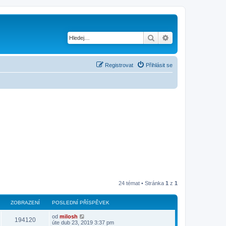
Hledat
Pokročilé hledání
Registrovat
Přihlásit se
24 témat • Stránka
1
z
1
ZOBRAZENÍ
POSLEDNÍ PŘÍSPĚVEK
od
milosh
194120
úte dub 23, 2019 3:37 pm