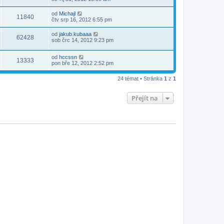
od
Michajl
11840
čtv srp 16, 2012 6:55 pm
od
jakub.kubaaa
62428
sob črc 14, 2012 9:23 pm
od
hccssn
13333
pon bře 12, 2012 2:52 pm
24 témat • Stránka
1
z
1
Přejít na