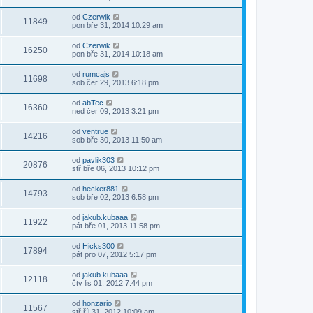
od
Czerwik
11849
pon bře 31, 2014 10:29 am
od
Czerwik
16250
pon bře 31, 2014 10:18 am
od
rumcajs
11698
sob čer 29, 2013 6:18 pm
od
abTec
16360
ned čer 09, 2013 3:21 pm
od
ventrue
14216
sob bře 30, 2013 11:50 am
od
pavlik303
20876
stř bře 06, 2013 10:12 pm
od
hecker881
14793
sob bře 02, 2013 6:58 pm
od
jakub.kubaaa
11922
pát bře 01, 2013 11:58 pm
od
Hicks300
17894
pát pro 07, 2012 5:17 pm
od
jakub.kubaaa
12118
čtv lis 01, 2012 7:44 pm
od
honzario
11567
stř říj 31, 2012 10:09 am