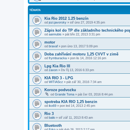
TÉMATA
Kia Rio 2012 1.25 benzín
od
jozi.javorsky
»
stř úno 27, 2019 4:35 pm
Zápis kol do TP dle základního technického po
od
aannubis
»
pát bře 22, 2013 3:31 pm
motor
od
bravaf
»
pon úno 13, 2017 5:09 pm
Doba zahřívání motoru 1,25 CVVT v zimě
od
frymburacka
»
pon lis 14, 2016 12:16 pm
Lpg Kia Rio III
od
zaxon
»
čtv říj 13, 2016 6:33 pm
KIA RIO 3 - LPG
od
WITIAScz
»
pát zář 30, 2016 7:34 am
Koroze podvozku
od
Grande Toma
»
pát čer 03, 2016 8:44 pm
spotreba KIA RIO 1,25 benzin
od
iko69
»
pon led 14, 2013 2:45 pm
Rio 3
od
bailo
»
stř zář 11, 2013 8:43 am
Bluetooth
od
Frko
»
pát dub 26, 2013 2:17 pm