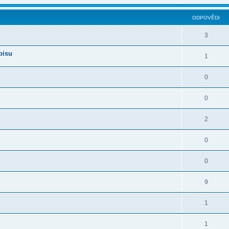
ODPOVĚDI
3
pisu
1
0
0
2
0
0
9
1
1