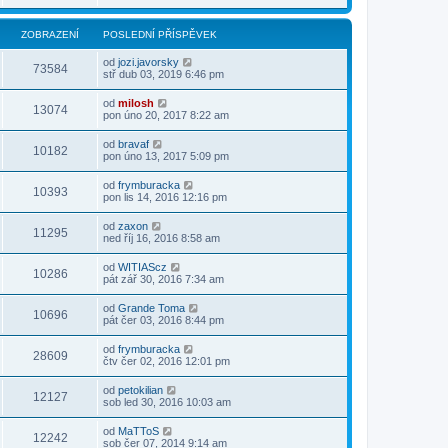
ZOBRAZENÍ
POSLEDNÍ PŘÍSPĚVEK
od
jozi.javorsky
73584
stř dub 03, 2019 6:46 pm
od
milosh
13074
pon úno 20, 2017 8:22 am
od
bravaf
10182
pon úno 13, 2017 5:09 pm
od
frymburacka
10393
pon lis 14, 2016 12:16 pm
od
zaxon
11295
ned říj 16, 2016 8:58 am
od
WITIAScz
10286
pát zář 30, 2016 7:34 am
od
Grande Toma
10696
pát čer 03, 2016 8:44 pm
od
frymburacka
28609
čtv čer 02, 2016 12:01 pm
od
petokilian
12127
sob led 30, 2016 10:03 am
od
MaTToS
12242
sob čer 07, 2014 9:14 am