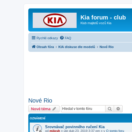
Kia forum - club
Klub majitelů vozů Kia
Rychlé odkazy
FAQ
Obsah fóra
KIA diskuse dle modelů
Nové Rio
Nové Rio
Hledat
Pokroč
Nové téma
OZNÁMENÍ
Srovnávač povinného ručení Kia
od
milosh
»
úte dub 23, 2019 3:37 pm
» v
O tomto foru