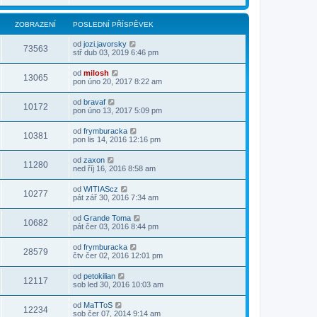
ZOBRAZENÍ
POSLEDNÍ PŘÍSPĚVEK
od
jozi.javorsky
73563
stř dub 03, 2019 6:46 pm
od
milosh
13065
pon úno 20, 2017 8:22 am
od
bravaf
10172
pon úno 13, 2017 5:09 pm
od
frymburacka
10381
pon lis 14, 2016 12:16 pm
od
zaxon
11280
ned říj 16, 2016 8:58 am
od
WITIAScz
10277
pát zář 30, 2016 7:34 am
od
Grande Toma
10682
pát čer 03, 2016 8:44 pm
od
frymburacka
28579
čtv čer 02, 2016 12:01 pm
od
petokilian
12117
sob led 30, 2016 10:03 am
od
MaTToS
12234
sob čer 07, 2014 9:14 am