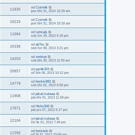
od
Czerwik
11835
pon bře 31, 2014 10:29 am
od
Czerwik
16233
pon bře 31, 2014 10:18 am
od
rumcajs
11684
sob čer 29, 2013 6:18 pm
od
abTec
16338
ned čer 09, 2013 3:21 pm
od
ventrue
14203
sob bře 30, 2013 11:50 am
od
pavlik303
20857
stř bře 06, 2013 10:12 pm
od
hecker881
14779
sob bře 02, 2013 6:58 pm
od
jakub.kubaaa
11908
pát bře 01, 2013 11:58 pm
od
Hicks300
17871
pát pro 07, 2012 5:17 pm
od
jakub.kubaaa
12104
čtv lis 01, 2012 7:44 pm
od
honzario
11556
stř říj 31, 2012 10:09 am