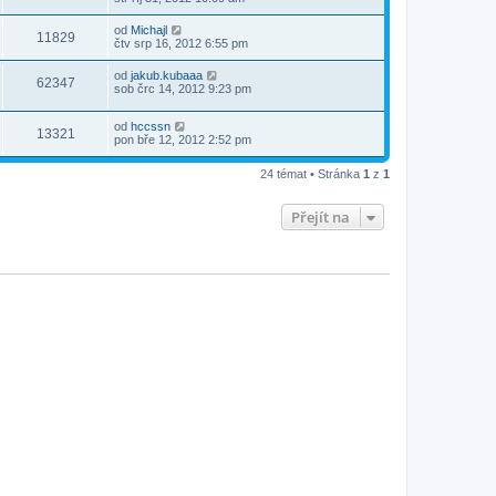
od
Michajl
11829
čtv srp 16, 2012 6:55 pm
od
jakub.kubaaa
62347
sob črc 14, 2012 9:23 pm
od
hccssn
13321
pon bře 12, 2012 2:52 pm
24 témat • Stránka
1
z
1
Přejít na