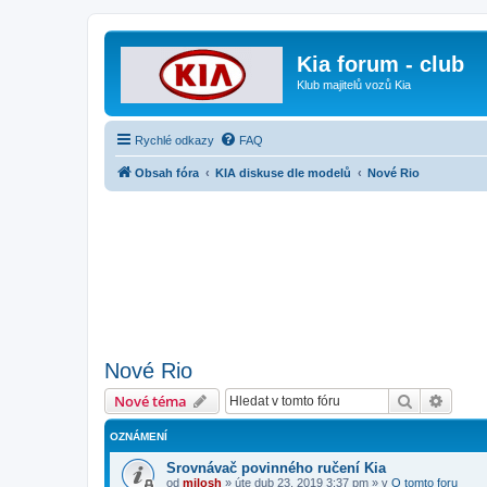
Kia forum - club
Klub majitelů vozů Kia
Rychlé odkazy
FAQ
Obsah fóra
KIA diskuse dle modelů
Nové Rio
Nové Rio
Hledat
Pokroč
Nové téma
OZNÁMENÍ
Srovnávač povinného ručení Kia
od
milosh
»
úte dub 23, 2019 3:37 pm
» v
O tomto foru