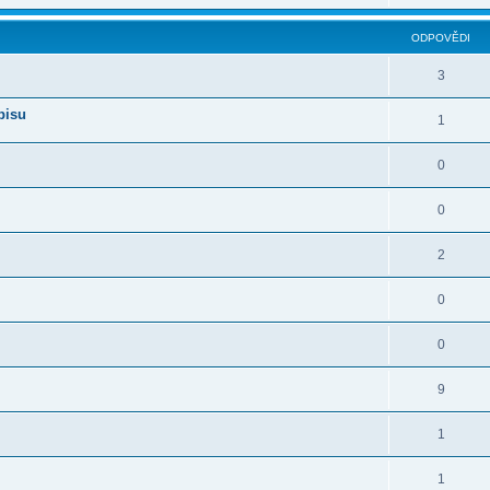
ODPOVĚDI
3
pisu
1
0
0
2
0
0
9
1
1