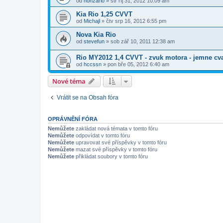
od
honzario
»
stř říj 31, 2012 10:09 am
Kia Rio 1,25 CVVT
od
Michajl
»
čtv srp 16, 2012 6:55 pm
Nova Kia Rio
od
stevefun
»
sob zář 10, 2011 12:38 am
Rio MY2012 1,4 CVVT - zvuk motora - jemne cv
od
hccssn
»
pon bře 05, 2012 6:40 am
Nové téma
Vrátit se na Obsah fóra
OPRÁVNĚNÍ FÓRA
Nemůžete
zakládat nová témata v tomto fóru
Nemůžete
odpovídat v tomto fóru
Nemůžete
upravovat své příspěvky v tomto fóru
Nemůžete
mazat své příspěvky v tomto fóru
Nemůžete
přikládat soubory v tomto fóru