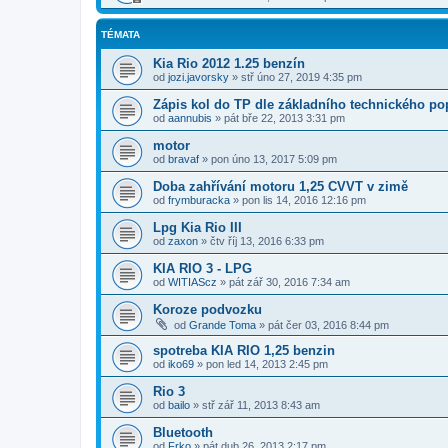
TÉMATA
Kia Rio 2012 1.25 benzín
od
jozi.javorsky
»
stř úno 27, 2019 4:35 pm
Zápis kol do TP dle základního technického po
od
aannubis
»
pát bře 22, 2013 3:31 pm
motor
od
bravaf
»
pon úno 13, 2017 5:09 pm
Doba zahřívání motoru 1,25 CVVT v zimě
od
frymburacka
»
pon lis 14, 2016 12:16 pm
Lpg Kia Rio III
od
zaxon
»
čtv říj 13, 2016 6:33 pm
KIA RIO 3 - LPG
od
WITIAScz
»
pát zář 30, 2016 7:34 am
Koroze podvozku
od
Grande Toma
»
pát čer 03, 2016 8:44 pm
spotreba KIA RIO 1,25 benzin
od
iko69
»
pon led 14, 2013 2:45 pm
Rio 3
od
bailo
»
stř zář 11, 2013 8:43 am
Bluetooth
od
Frko
»
pát dub 26, 2013 2:17 pm