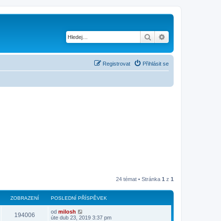
Hledat
Pokročilé hledání
Registrovat
Přihlásit se
24 témat • Stránka
1
z
1
ZOBRAZENÍ
POSLEDNÍ PŘÍSPĚVEK
od
milosh
194006
úte dub 23, 2019 3:37 pm