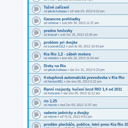
Tažné zařízení
od
jakub.kubaaa
»
stř dub 03, 2013 9:22 pm
Garancne prehliadky
od
ventrue
»
sob bře 30, 2013 11:37 am
predne hmlovky
od
bravaf
»
sob čer 29, 2013 10:28 am
problem pri dvojke
od
zuzicek1112
»
pon lis 05, 2012 10:43 pm
Kia Rio 1,2 - zábeh motora
od
misisko
»
pon bře 18, 2013 11:04 am
Disky na Rio
od
jakub.kubaaa
»
úte črc 31, 2012 6:23 pm
4-stupňová automatická prevodovka v Kia Rio
od
hecker881
»
úte úno 05, 2013 6:22 pm
Ranní rozjezdy, hučení brzd RIO 1,4 od 2011
od
honzario
»
úte úno 05, 2013 11:12 am
rio 1.25
od
mtzmt
»
ned čer 03, 2012 11:57 am
radenie jednicky a dvojky
od
mtzmt
»
stř říj 31, 2012 8:53 pm
prodám plecháče, puklice, letní pneu Kia Rio 2