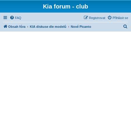
Kia forum - club
FAQ
Registrovat
Přihlásit se
H
Obsah fóra
KIA diskuse dle modelů
Nové Picanto
l
e
d
a
t