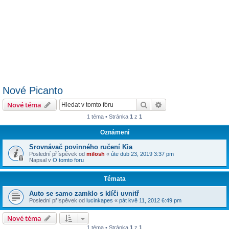
Nové Picanto
Hledat
Pokročilé hledání
Nové téma
1 téma • Stránka
1
z
1
Oznámení
Srovnávač povinného ručení Kia
Poslední příspěvek od
milosh
«
úte dub 23, 2019 3:37 pm
Napsal v
O tomto foru
Témata
Auto se samo zamklo s klíči uvnitř
Poslední příspěvek od
lucinkapes
«
pát kvě 11, 2012 6:49 pm
Nové téma
1 téma • Stránka
1
z
1