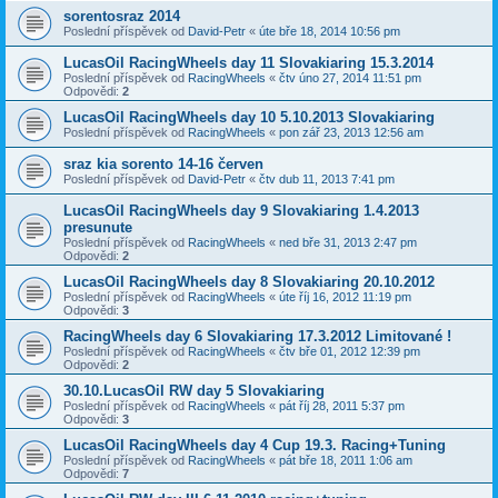
sorentosraz 2014
Poslední příspěvek od
David-Petr
«
úte bře 18, 2014 10:56 pm
LucasOil RacingWheels day 11 Slovakiaring 15.3.2014
Poslední příspěvek od
RacingWheels
«
čtv úno 27, 2014 11:51 pm
Odpovědi:
2
LucasOil RacingWheels day 10 5.10.2013 Slovakiaring
Poslední příspěvek od
RacingWheels
«
pon zář 23, 2013 12:56 am
sraz kia sorento 14-16 červen
Poslední příspěvek od
David-Petr
«
čtv dub 11, 2013 7:41 pm
LucasOil RacingWheels day 9 Slovakiaring 1.4.2013
presunute
Poslední příspěvek od
RacingWheels
«
ned bře 31, 2013 2:47 pm
Odpovědi:
2
LucasOil RacingWheels day 8 Slovakiaring 20.10.2012
Poslední příspěvek od
RacingWheels
«
úte říj 16, 2012 11:19 pm
Odpovědi:
3
RacingWheels day 6 Slovakiaring 17.3.2012 Limitované !
Poslední příspěvek od
RacingWheels
«
čtv bře 01, 2012 12:39 pm
Odpovědi:
2
30.10.LucasOil RW day 5 Slovakiaring
Poslední příspěvek od
RacingWheels
«
pát říj 28, 2011 5:37 pm
Odpovědi:
3
LucasOil RacingWheels day 4 Cup 19.3. Racing+Tuning
Poslední příspěvek od
RacingWheels
«
pát bře 18, 2011 1:06 am
Odpovědi:
7