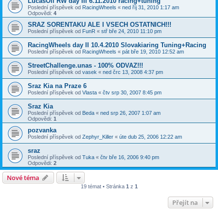
LucasOil RW day III 6.11.2010 racing+tuning
Poslední příspěvek od
RacingWheels
«
ned říj 31, 2010 1:17 am
Odpovědi:
4
SRAZ SORENTAKU ALE I VSECH OSTATNICH!!!
Poslední příspěvek od
FunR
«
stř bře 24, 2010 11:10 pm
RacingWheels day II 10.4.2010 Slovakiaring Tuning+Racing
Poslední příspěvek od
RacingWheels
«
pát bře 19, 2010 12:52 am
StreetChallenge.unas - 100% ODVAZ!!!
Poslední příspěvek od
vasek
«
ned črc 13, 2008 4:37 pm
Sraz Kia na Praze 6
Poslední příspěvek od
Vlasta
«
čtv srp 30, 2007 8:45 pm
Sraz Kia
Poslední příspěvek od
Beda
«
ned srp 26, 2007 1:07 am
Odpovědi:
1
pozvanka
Poslední příspěvek od
Zephyr_Killer
«
úte dub 25, 2006 12:22 am
sraz
Poslední příspěvek od
Tuka
«
čtv bře 16, 2006 9:40 pm
Odpovědi:
2
Nové téma
19 témat • Stránka
1
z
1
Přejít na