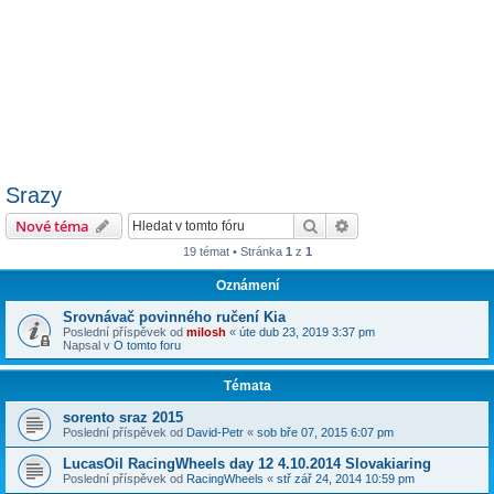
Srazy
Hledat
Pokročilé hledání
Nové téma
19 témat • Stránka
1
z
1
Oznámení
Srovnávač povinného ručení Kia
Poslední příspěvek od
milosh
«
úte dub 23, 2019 3:37 pm
Napsal v
O tomto foru
Témata
sorento sraz 2015
Poslední příspěvek od
David-Petr
«
sob bře 07, 2015 6:07 pm
LucasOil RacingWheels day 12 4.10.2014 Slovakiaring
Poslední příspěvek od
RacingWheels
«
stř zář 24, 2014 10:59 pm