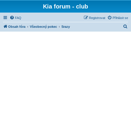
Kia forum - club
FAQ
Registrovat
Přihlásit se
H
Obsah fóra
Všeobecný pokec
Srazy
l
e
d
a
t