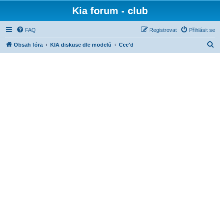
Kia forum - club
FAQ
Registrovat
Přihlásit se
H
Obsah fóra
KIA diskuse dle modelů
Cee'd
l
e
d
a
t