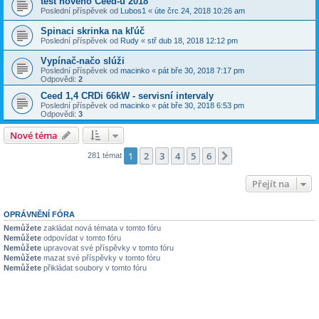
test noveho Ceed-u 2018
Poslední příspěvek od
Lubos1
«
úte črc 24, 2018 10:26 am
Spinaci skrinka na kľúč
Poslední příspěvek od
Rudy
«
stř dub 18, 2018 12:12 pm
Vypínač-načo slúži
Poslední příspěvek od
macinko
«
pát bře 30, 2018 7:17 pm
Odpovědi:
2
Ceed 1,4 CRDi 66kW - servisní intervaly
Poslední příspěvek od
macinko
«
pát bře 30, 2018 6:53 pm
Odpovědi:
3
Nové téma
1
2
3
4
5
6
Další
281 témat
Přejít na
OPRÁVNĚNÍ FÓRA
Nemůžete
zakládat nová témata v tomto fóru
Nemůžete
odpovídat v tomto fóru
Nemůžete
upravovat své příspěvky v tomto fóru
Nemůžete
mazat své příspěvky v tomto fóru
Nemůžete
přikládat soubory v tomto fóru