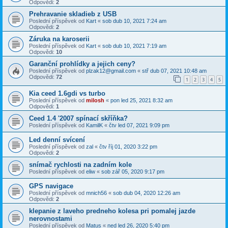
Odpovědi:
2
Prehravanie skladieb z USB
Poslední příspěvek od
Kart
«
sob dub 10, 2021 7:24 am
Odpovědi:
2
Záruka na karoserii
Poslední příspěvek od
Kart
«
sob dub 10, 2021 7:19 am
Odpovědi:
10
Garanční prohlídky a jejich ceny?
Poslední příspěvek od
plzak12@gmail.com
«
stř dub 07, 2021 10:48 am
Odpovědi:
72
1
2
3
4
5
Kia ceed 1.6gdi vs turbo
Poslední příspěvek od
milosh
«
pon led 25, 2021 8:32 am
Odpovědi:
1
Ceed 1.4 '2007 spínací skříňka?
Poslední příspěvek od
KamilK
«
čtv led 07, 2021 9:09 pm
Led denní svícení
Poslední příspěvek od
zal
«
čtv říj 01, 2020 3:22 pm
Odpovědi:
2
snímač rychlosti na zadním kole
Poslední příspěvek od
eliw
«
sob zář 05, 2020 9:17 pm
GPS navigace
Poslední příspěvek od
mnich56
«
sob dub 04, 2020 12:26 am
Odpovědi:
2
klepanie z laveho predneho kolesa pri pomalej jazde
nerovnostami
Poslední příspěvek od
Matus
«
ned led 26, 2020 5:40 pm