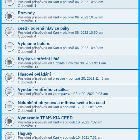
Poslední příspěvek od
Kart
«
pát kvě 06, 2022 10:53 am
Odpovědi:
1
Rozvody
Poslední příspěvek od
Kart
«
pát kvě 06, 2022 10:52 am
Odpovědi:
1
ceed - odřená hlavice páky
Poslední příspěvek od
Kart
«
pát kvě 06, 2022 10:50 am
Odpovědi:
4
Vybijanie batérie
Poslední příspěvek od
Kart
«
pát kvě 06, 2022 10:49 am
Odpovědi:
3
Krytky ve střešní liště
Poslední příspěvek od
Odplata
«
čtv zář 30, 2021 9:11 am
Odpovědi:
13
Hlasové ovládání
Poslední příspěvek od
prestige
«
pon zář 20, 2021 11:43 am
Odpovědi:
1
Vyndání vnitřního zrcátka.
Poslední příspěvek od
jarompav
«
stř čer 09, 2021 9:03 am
Nefunkční obrysova a mlhová světla kia ceed
Poslední příspěvek od
Kart
«
sob dub 17, 2021 8:13 am
Odpovědi:
1
Vymazanie TPMS KIA CEED
Poslední příspěvek od
Kart
«
sob dub 10, 2021 7:32 am
Odpovědi:
1
Hagusy
Poslední příspěvek od
Kart
«
sob dub 10, 2021 7:31 am