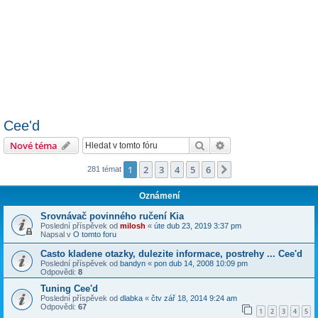
Cee'd
Hledat
Pokročilé hledání
Nové téma
1
2
3
4
5
6
Další
281 témat
Oznámení
Srovnávač povinného ručení Kia
Poslední příspěvek od
milosh
«
úte dub 23, 2019 3:37 pm
Napsal v
O tomto foru
Casto kladene otazky, dulezite informace, postrehy ... Cee'd
Poslední příspěvek od
bandyn
«
pon dub 14, 2008 10:09 pm
Odpovědi:
8
Tuning Cee'd
Poslední příspěvek od
dlabka
«
čtv zář 18, 2014 9:24 am
Odpovědi:
67
1
2
3
4
5