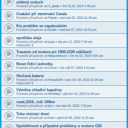
súdený vzduch
Poslední příspěvek od
X_plode
«
čtv říj 24, 2024 1:48 pm
Cvakání při startování Ceeda
Poslední příspěvek od
Pejrak
«
pon led 22, 2024 11:28 pm
Kia problém se zapalováním
Poslední příspěvek od
Kriolin
«
ned led 07, 2024 10:53 pm
spotřeba oleje
Poslední příspěvek od
jusip
«
úte pro 12, 2023 7:46 pm
Odpovědi:
1
Trasenie od motora pri 1900-2100 otáčkach
Poslední příspěvek od
Matyodimson
«
čtv lis 02, 2023 9:55 am
Reset řídící jednotky.
Poslední příspěvek od
Cores
«
čtv zář 07, 2023 1:31 pm
Otočená baterie
Poslední příspěvek od
Hovado39
«
pon čer 19, 2023 12:28 am
Odpovědi:
5
Výměna chladicí kapaliny
Poslední příspěvek od
McMatej
«
pát čer 02, 2023 11:05 pm
ceed,2016, crdi 100kw
Poslední příspěvek od
jiris
«
úte dub 04, 2023 7:26 pm
Tuhe otvirani dveri
Poslední příspěvek od
Kart
«
pát kvě 06, 2022 11:25 am
Spolehlivost a případné problémy u motoru GDI