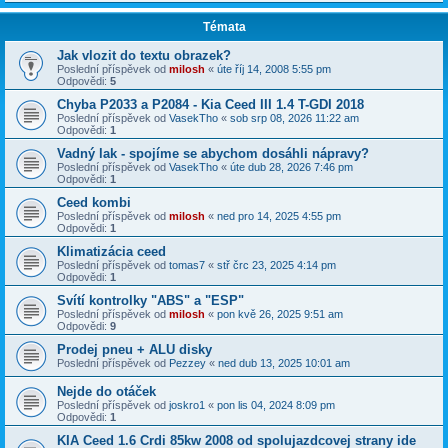
Témata
Jak vlozit do textu obrazek?
Poslední příspěvek od
milosh
«
úte říj 14, 2008 5:55 pm
Odpovědi:
5
Chyba P2033 a P2084 - Kia Ceed III 1.4 T-GDI 2018
Poslední příspěvek od
VasekTho
«
sob srp 08, 2026 11:22 am
Odpovědi:
1
Vadný lak - spojíme se abychom dosáhli nápravy?
Poslední příspěvek od
VasekTho
«
úte dub 28, 2026 7:46 pm
Odpovědi:
1
Ceed kombi
Poslední příspěvek od
milosh
«
ned pro 14, 2025 4:55 pm
Odpovědi:
1
Klimatizácia ceed
Poslední příspěvek od
tomas7
«
stř črc 23, 2025 4:14 pm
Odpovědi:
1
Svítí kontrolky "ABS" a "ESP"
Poslední příspěvek od
milosh
«
pon kvě 26, 2025 9:51 am
Odpovědi:
9
Prodej pneu + ALU disky
Poslední příspěvek od
Pezzey
«
ned dub 13, 2025 10:01 am
Nejde do otáček
Poslední příspěvek od
joskro1
«
pon lis 04, 2024 8:09 pm
Odpovědi:
1
KIA Ceed 1.6 Crdi 85kw 2008 od spolujazdcovej strany ide