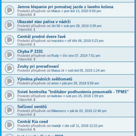
Jemne klepanie pri pomalsej jazde z laveho kolesa
Poslední příspěvek od
Matus
«
pon led 13, 2020 6:50 pm
Odpovědi:
3
Ukazatel stav paliva v nádrži
Poslední příspěvek od
Jiri 56
«
sob pro 28, 2019 3:39 pm
Odpovědi:
1
Centrál predné dvere ľavé
Poslední příspěvek od
macinko
«
stř bře 06, 2019 5:23 pm
Odpovědi:
1
Chyba P 2191
Poslední příspěvek od
Rudy
«
čtv úno 07, 2019 7:51 pm
Odpovědi:
3
Zvuky pri preraďovaní
Poslední příspěvek od
Matus.rk
«
sob led 05, 2019 1:24 am
Výměna předních světlometů
Poslední příspěvek od
arion
«
pát pro 28, 2018 9:59 am
Svieti kontrolka "Indikátor podhustenia pneumatík - TPMS"
Poslední příspěvek od
ladislav
«
sob pro 15, 2018 1:59 pm
Odpovědi:
2
Seřízení ventilů
Poslední příspěvek od
Milanoscz
«
pát lis 02, 2018 12:46 pm
Odpovědi:
2
Centrál Kia ceed
Poslední příspěvek od
matejk
«
úte zář 11, 2018 12:22 pm
Odpovědi:
5