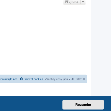
Přejít na
Kontaktujte nás
Smazat cookies
Všechny časy jsou v
UTC+02:00
Rozumím
.com
|
suzuki-forum.cz