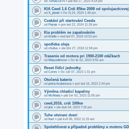
od
Tomas1974
»
pát led 27, 2023 4:54 pm
KIA Ceed 1.6 Crdi 85kw 2008 od spolujazdcovej
od
X_plode
»
čtv říj 24, 2024 1:48 pm
Cvakání při startování Ceeda
od
Pejrak
»
pon led 22, 2024 11:28 pm
Kia problém se zapalováním
od
Kriolin
»
ned led 07, 2024 10:53 pm
spotřeba oleje
od
chufus
»
úte bře 27, 2018 11:58 pm
Trasenie od motora pri 1900-2100 otáčkach
od
Matyodimson
»
čtv lis 02, 2023 9:55 am
Reset řídící jednotky.
od
Cores
»
čtv zář 07, 2023 1:31 pm
Otočená baterie
od
petra.hrubesova
»
pon led 16, 2023 2:34 pm
Výměna chladicí kapaliny
od
McMatej
»
pát čer 02, 2023 11:05 pm
ceed,2016, crdi 100kw
od
jiris
»
úte dub 04, 2023 7:26 pm
Tuhe otvirani dveri
od
Kart
»
pát kvě 06, 2022 11:25 am
Spolehlivost a případné problémy u motoru GD