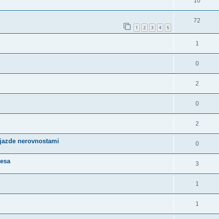
10
72
1
2
3
4
5
1
0
2
0
2
 jazde nerovnostami
0
lesa
3
1
1