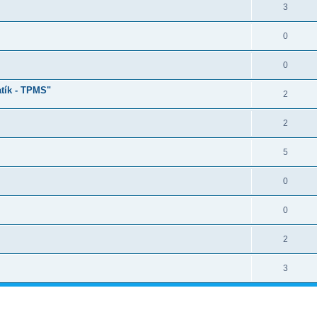
3
0
0
atík - TPMS"
2
2
5
0
0
2
3