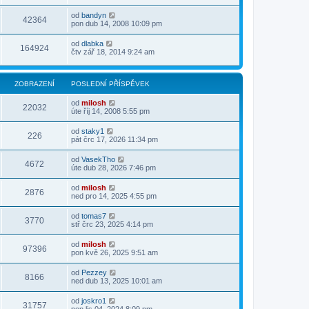
od
bandyn
42364
pon dub 14, 2008 10:09 pm
od
dlabka
164924
čtv zář 18, 2014 9:24 am
ZOBRAZENÍ
POSLEDNÍ PŘÍSPĚVEK
od
milosh
22032
úte říj 14, 2008 5:55 pm
od
staky1
226
pát črc 17, 2026 11:34 pm
od
VasekTho
4672
úte dub 28, 2026 7:46 pm
od
milosh
2876
ned pro 14, 2025 4:55 pm
od
tomas7
3770
stř črc 23, 2025 4:14 pm
od
milosh
97396
pon kvě 26, 2025 9:51 am
od
Pezzey
8166
ned dub 13, 2025 10:01 am
od
joskro1
31757