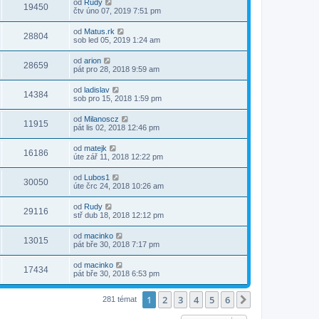
od
Rudy
19450
čtv úno 07, 2019 7:51 pm
od
Matus.rk
28804
sob led 05, 2019 1:24 am
od
arion
28659
pát pro 28, 2018 9:59 am
od
ladislav
14384
sob pro 15, 2018 1:59 pm
od
Milanoscz
11915
pát lis 02, 2018 12:46 pm
od
matejk
16186
úte zář 11, 2018 12:22 pm
od
Lubos1
30050
úte črc 24, 2018 10:26 am
od
Rudy
29116
stř dub 18, 2018 12:12 pm
od
macinko
13015
pát bře 30, 2018 7:17 pm
od
macinko
17434
pát bře 30, 2018 6:53 pm
1
2
3
4
5
6
Další
281 témat