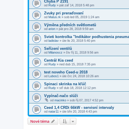
Chyba P 2191
od
Rudy
»
pát zář 14, 2018 5:48 pm
Zvuky pri preraďovaní
od
Matus.rk
»
sob led 05, 2019 1:24 am
Výměna předních světlometů
od
arion
»
pát pro 28, 2018 9:59 am
Svieti kontrolka "Indikátor podhustenia pneum
od
ladislav
»
úte lis 20, 2018 5:40 pm
Seřízení ventilů
od
Milanoscz
»
čtv říj 11, 2018 9:56 am
Centrál Kia ceed
od
Rudy
»
ned dub 15, 2018 7:35 pm
test noveho Ceed-u 2018
od
Lubos1
»
úte črc 24, 2018 10:26 am
Spinaci skrinka na kľúč
od
Rudy
»
stř dub 18, 2018 12:12 pm
Vypínač-načo slúži
od
macinko
»
sob říj 07, 2017 4:52 pm
Ceed 1,4 CRDi 66kW - servisní intervaly
od
natar11
»
úte bře 20, 2018 4:43 pm
Nové téma