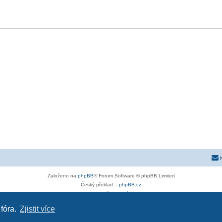
Založeno na
phpBB
® Forum Software © phpBB Limited
Český překlad –
phpBB.cz
Soukromí
|
Podmínky
 fóra.
Zjistit více
tra-g.cz
|
opel-astra-h.cz
|
astra-j.cz
|
opel-forum.cz
|
chevroletclub.cz
|
hyundaiclub.net
|
club-fiat