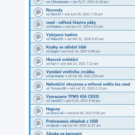
od
13freeloader
»
úte říj 27, 2015 11:09 pm
Rozvody
od
Nick33
»
sob kvě 29, 2021 7:29 pm
ceed - odřená hlavice páky
od
Radess
»
ned pro 07, 2014 4:21 pm
Vybijanie batérie
od
Milan201
»
úte bře 31, 2020 9:43 am
Krytky ve střešní liště
od
angel
»
pon kvě 14, 2007 9:48 pm
Hlasové ovládání
od
Kart
»
sob dub 10, 2021 7:13 am
Vyndání vnitřního zrcátka.
od
jarompav
»
stř čer 09, 2021 9:03 am
Nefunkční obrysova a mlhová světla kia ceed
od
Tomass98
»
ned zář 23, 2018 2:13 pm
Vymazanie TPMS KIA CEED
od
Jano87t
»
pát říj 26, 2012 9:49 pm
Hagusy
od
Rossi.46
»
ned kvě 06, 2012 8:05 pm
Prehravanie skladieb z USB
od
djsulo
»
pát čer 04, 2010 11:47 am
Záruka na karoserii