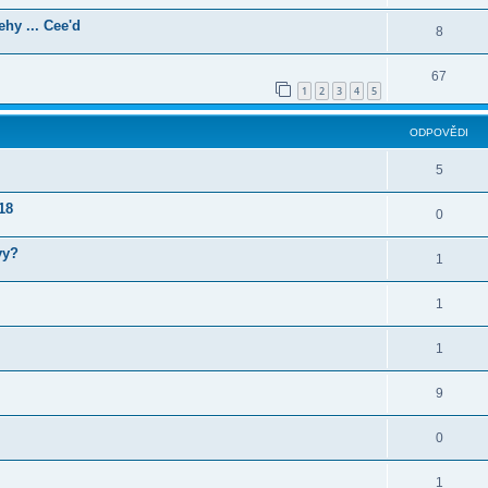
ehy ... Cee'd
8
67
1
2
3
4
5
ODPOVĚDI
5
18
0
vy?
1
1
1
9
0
1