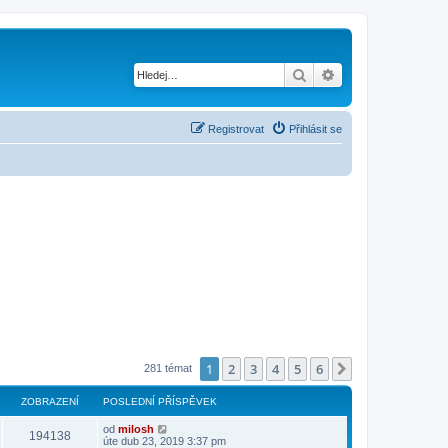
Hledat
Pokročilé hledání
Registrovat
Přihlásit se
1
2
3
4
5
6
Další
281 témat
ZOBRAZENÍ
POSLEDNÍ PŘÍSPĚVEK
od
milosh
194138
úte dub 23, 2019 3:37 pm