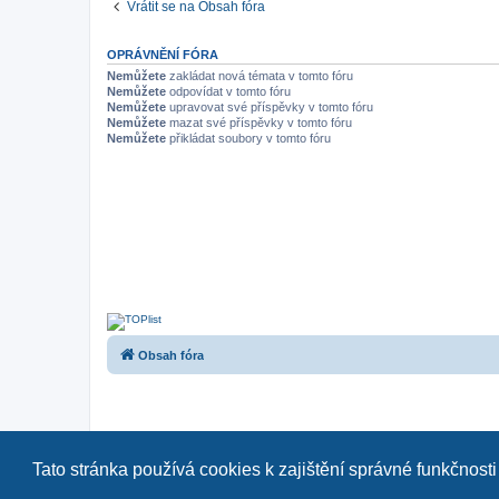
Vrátit se na Obsah fóra
OPRÁVNĚNÍ FÓRA
Nemůžete
zakládat nová témata v tomto fóru
Nemůžete
odpovídat v tomto fóru
Nemůžete
upravovat své příspěvky v tomto fóru
Nemůžete
mazat své příspěvky v tomto fóru
Nemůžete
přikládat soubory v tomto fóru
Obsah fóra
Tato stránka používá cookies k zajištění správné funkčnosti
Naše další fóra:
|
as