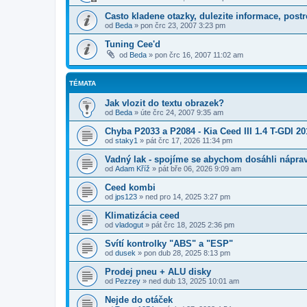
Casto kladene otazky, dulezite informace, postr
od
Beda
»
pon črc 23, 2007 3:23 pm
Tuning Cee'd
od
Beda
»
pon črc 16, 2007 11:02 am
TÉMATA
Jak vlozit do textu obrazek?
od
Beda
»
úte črc 24, 2007 9:35 am
Chyba P2033 a P2084 - Kia Ceed III 1.4 T-GDI 20
od
staky1
»
pát črc 17, 2026 11:34 pm
Vadný lak - spojíme se abychom dosáhli nápra
od
Adam Kříž
»
pát bře 06, 2026 9:09 am
Ceed kombi
od
jps123
»
ned pro 14, 2025 3:27 pm
Klimatizácia ceed
od
vladogut
»
pát črc 18, 2025 2:36 pm
Svítí kontrolky "ABS" a "ESP"
od
dusek
»
pon dub 28, 2025 8:13 pm
Prodej pneu + ALU disky
od
Pezzey
»
ned dub 13, 2025 10:01 am
Nejde do otáček