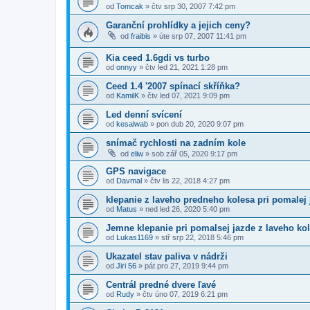
od
Tomcak
»
čtv srp 30, 2007 7:42 pm
Garanční prohlídky a jejich ceny?
od
fraibis
»
úte srp 07, 2007 11:41 pm
Kia ceed 1.6gdi vs turbo
od
onnyy
»
čtv led 21, 2021 1:28 pm
Ceed 1.4 '2007 spínací skříňka?
od
KamilK
»
čtv led 07, 2021 9:09 pm
Led denní svícení
od
kesalwab
»
pon dub 20, 2020 9:07 pm
snímač rychlosti na zadním kole
od
eliw
»
sob zář 05, 2020 9:17 pm
GPS navigace
od
Davmal
»
čtv lis 22, 2018 4:27 pm
klepanie z laveho predneho kolesa pri pomalej
od
Matus
»
ned led 26, 2020 5:40 pm
Jemne klepanie pri pomalsej jazde z laveho ko
od
Lukas1169
»
stř srp 22, 2018 5:46 pm
Ukazatel stav paliva v nádrži
od
Jiri 56
»
pát pro 27, 2019 9:44 pm
Centrál predné dvere ľavé
od
Rudy
»
čtv úno 07, 2019 6:21 pm