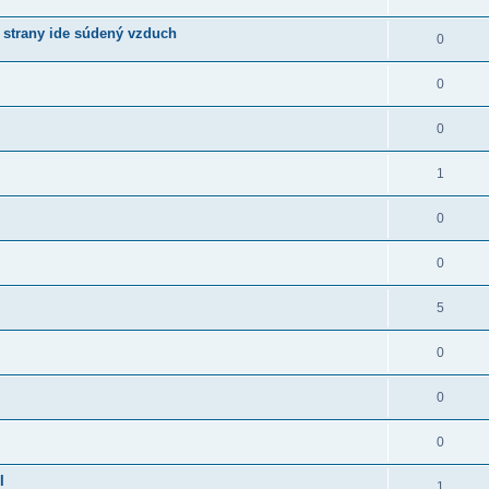
 strany ide súdený vzduch
0
0
0
1
0
0
5
0
0
0
I
1