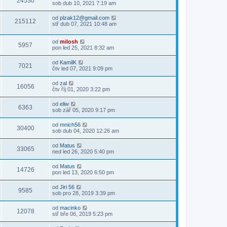
24530
sob dub 10, 2021 7:19 am
od
plzak12@gmail.com
215112
stř dub 07, 2021 10:48 am
od
milosh
5957
pon led 25, 2021 8:32 am
od
KamilK
7021
čtv led 07, 2021 9:09 pm
od
zal
16056
čtv říj 01, 2020 3:22 pm
od
eliw
6363
sob zář 05, 2020 9:17 pm
od
mnich56
30400
sob dub 04, 2020 12:26 am
od
Matus
33065
ned led 26, 2020 5:40 pm
od
Matus
14726
pon led 13, 2020 6:50 pm
od
Jiri 56
9585
sob pro 28, 2019 3:39 pm
od
macinko
12078
stř bře 06, 2019 5:23 pm