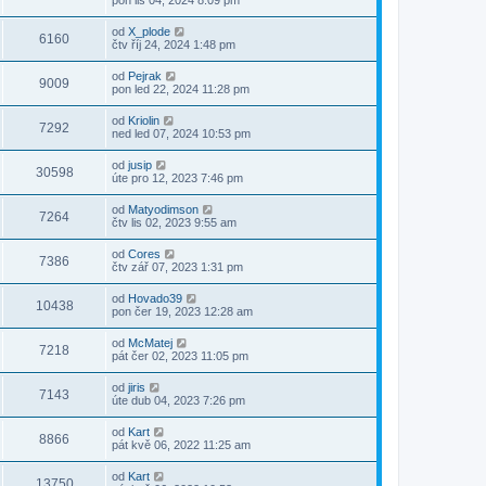
pon lis 04, 2024 8:09 pm
od
X_plode
6160
čtv říj 24, 2024 1:48 pm
od
Pejrak
9009
pon led 22, 2024 11:28 pm
od
Kriolin
7292
ned led 07, 2024 10:53 pm
od
jusip
30598
úte pro 12, 2023 7:46 pm
od
Matyodimson
7264
čtv lis 02, 2023 9:55 am
od
Cores
7386
čtv zář 07, 2023 1:31 pm
od
Hovado39
10438
pon čer 19, 2023 12:28 am
od
McMatej
7218
pát čer 02, 2023 11:05 pm
od
jiris
7143
úte dub 04, 2023 7:26 pm
od
Kart
8866
pát kvě 06, 2022 11:25 am
od
Kart
13750