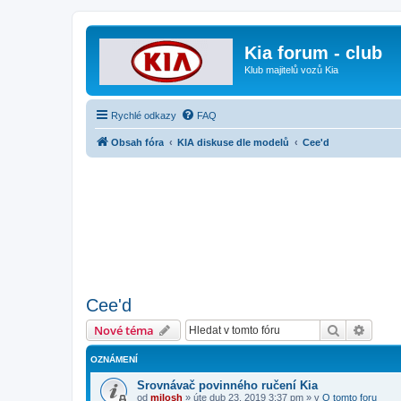
Kia forum - club
Klub majitelů vozů Kia
Rychlé odkazy
FAQ
Obsah fóra
KIA diskuse dle modelů
Cee'd
Cee'd
Hledat
Pokroč
Nové téma
OZNÁMENÍ
Srovnávač povinného ručení Kia
od
milosh
»
úte dub 23, 2019 3:37 pm
» v
O tomto foru