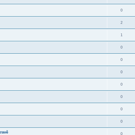
0
2
1
0
0
0
0
0
0
0
travě
0