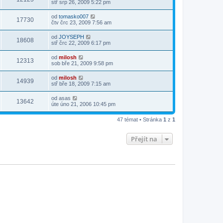
stř srp 26, 2009 5:22 pm
od
tomasko007
17730
čtv črc 23, 2009 7:56 am
od
JOYSEPH
18608
stř črc 22, 2009 6:17 pm
od
milosh
12313
sob bře 21, 2009 9:58 pm
od
milosh
14939
stř bře 18, 2009 7:15 am
od
asas
13642
úte úno 21, 2006 10:45 pm
47 témat • Stránka
1
z
1
Přejít na