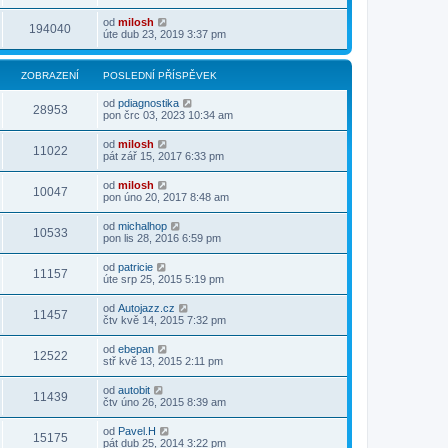
od
milosh
194040
úte dub 23, 2019 3:37 pm
ZOBRAZENÍ
POSLEDNÍ PŘÍSPĚVEK
od
pdiagnostika
28953
pon črc 03, 2023 10:34 am
od
milosh
11022
pát zář 15, 2017 6:33 pm
od
milosh
10047
pon úno 20, 2017 8:48 am
od
michalhop
10533
pon lis 28, 2016 6:59 pm
od
patricie
11157
úte srp 25, 2015 5:19 pm
od
Autojazz.cz
11457
čtv kvě 14, 2015 7:32 pm
od
ebepan
12522
stř kvě 13, 2015 2:11 pm
od
autobit
11439
čtv úno 26, 2015 8:39 am
od
Pavel.H
15175
pát dub 25, 2014 3:22 pm