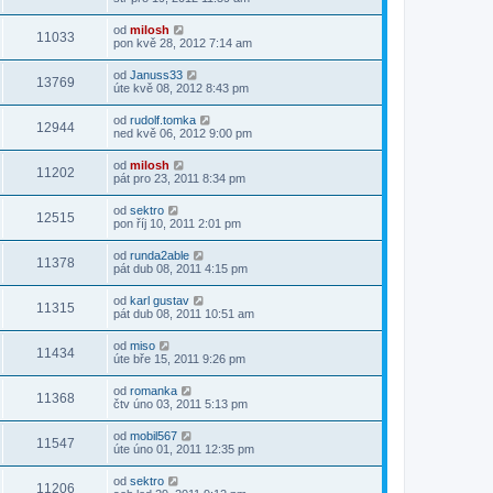
od
milosh
11033
pon kvě 28, 2012 7:14 am
od
Januss33
13769
úte kvě 08, 2012 8:43 pm
od
rudolf.tomka
12944
ned kvě 06, 2012 9:00 pm
od
milosh
11202
pát pro 23, 2011 8:34 pm
od
sektro
12515
pon říj 10, 2011 2:01 pm
od
runda2able
11378
pát dub 08, 2011 4:15 pm
od
karl gustav
11315
pát dub 08, 2011 10:51 am
od
miso
11434
úte bře 15, 2011 9:26 pm
od
romanka
11368
čtv úno 03, 2011 5:13 pm
od
mobil567
11547
úte úno 01, 2011 12:35 pm
od
sektro
11206