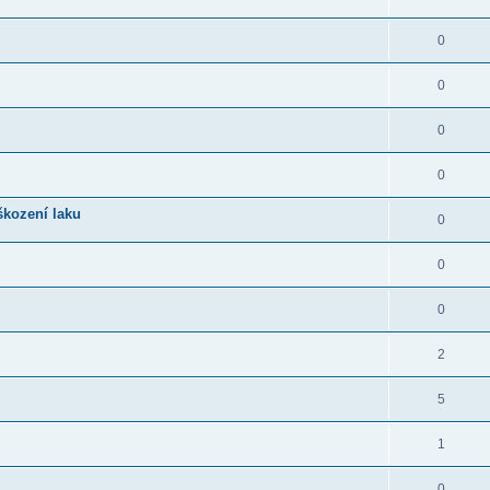
0
0
0
0
škození laku
0
0
0
2
5
1
0