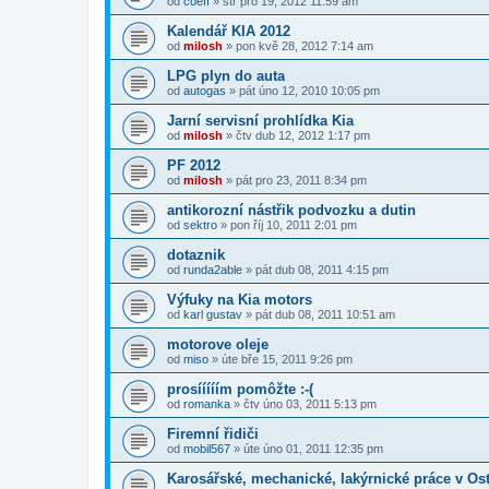
od
coeff
»
stř pro 19, 2012 11:59 am
Kalendář KIA 2012
od
milosh
»
pon kvě 28, 2012 7:14 am
LPG plyn do auta
od
autogas
»
pát úno 12, 2010 10:05 pm
Jarní servisní prohlídka Kia
od
milosh
»
čtv dub 12, 2012 1:17 pm
PF 2012
od
milosh
»
pát pro 23, 2011 8:34 pm
antikorozní nástřik podvozku a dutin
od
sektro
»
pon říj 10, 2011 2:01 pm
dotaznik
od
runda2able
»
pát dub 08, 2011 4:15 pm
Výfuky na Kia motors
od
karl gustav
»
pát dub 08, 2011 10:51 am
motorove oleje
od
miso
»
úte bře 15, 2011 9:26 pm
prosííííím pomôžte :-(
od
romanka
»
čtv úno 03, 2011 5:13 pm
Firemní řidiči
od
mobil567
»
úte úno 01, 2011 12:35 pm
Karosářské, mechanické, lakýrnické práce v Os