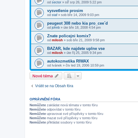
od
sector
»
stř srp 26, 2009 5:22 pm
vysvetlenie prosim
od
staf
»
sob bře 14, 2009 9:03 pm
peugeot 308 nebo kia pro_cee´d
od
johnb
»
úte bře 18, 2008 4:54 pm
Znate policejni komix?
od
milosh
»
sob bře 21, 2009 9:58 pm
BAZAR, kde najdete uplne vse
od
milosh
»
úte říj 25, 2005 9:34 pm
autokozmetika RIWAX
od
Ivánek
»
čtv led 19, 2006 10:59 pm
Nové téma
Vrátit se na Obsah fóra
OPRÁVNĚNÍ FÓRA
Nemůžete
zakládat nová témata v tomto fóru
Nemůžete
odpovídat v tomto fóru
Nemůžete
upravovat své příspěvky v tomto fóru
Nemůžete
mazat své příspěvky v tomto fóru
Nemůžete
přikládat soubory v tomto fóru