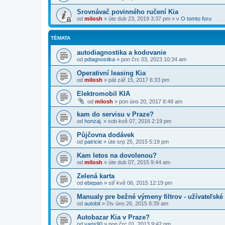
Srovnávač povinného ručení Kia
od
milosh
»
úte dub 23, 2019 3:37 pm
» v
O tomto foru
TÉMATA
autodiagnostika a kodovanie
od
pdiagnostika
»
pon črc 03, 2023 10:34 am
Operativní leasing Kia
od
milosh
»
pát zář 15, 2017 6:33 pm
Elektromobil KIA
od
milosh
»
pon úno 20, 2017 8:48 am
kam do servisu v Praze?
od
honzaj.
»
sob kvě 07, 2016 2:19 pm
Půjčovna dodávek
od
patricie
»
úte srp 25, 2015 5:19 pm
Kam letos na dovolenou?
od
milosh
»
úte dub 07, 2015 9:44 am
Zelená karta
od
ebepan
»
stř kvě 06, 2015 12:19 pm
Manualy pre bežné výmeny filtrov - užívateľské
od
autobit
»
čtv úno 26, 2015 8:39 am
Autobazar Kia v Praze?
od
vans90
»
pon črc 01, 2013 9:42 pm