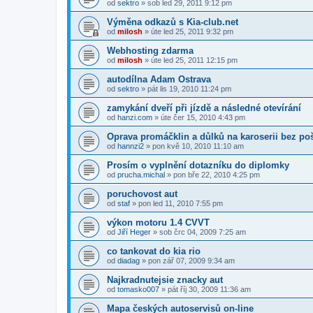
od
sektro
»
sob led 29, 2011 9:12 pm
Výměna odkazů s Kia-club.net
od
milosh
»
úte led 25, 2011 9:32 pm
Webhosting zdarma
od
milosh
»
úte led 25, 2011 12:15 pm
autodílna Adam Ostrava
od
sektro
»
pát lis 19, 2010 11:24 pm
zamykání dveří při jízdě a následné otevírání
od
hanzi.com
»
úte čer 15, 2010 4:43 pm
Oprava promáčklin a důlků na karoserii bez po
od
hannzi2
»
pon kvě 10, 2010 11:10 am
Prosím o vyplnění dotazníku do diplomky
od
prucha.michal
»
pon bře 22, 2010 4:25 pm
poruchovost aut
od
staf
»
pon led 11, 2010 7:55 pm
výkon motoru 1.4 CVVT
od
Jiří Heger
»
sob črc 04, 2009 7:25 am
co tankovat do kia rio
od
diadag
»
pon zář 07, 2009 9:34 am
Najkradnutejsie znacky aut
od
tomasko007
»
pát říj 30, 2009 11:36 am
Mapa českých autoservisů on-line