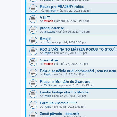
Pouze pro FRAJERY řidiče
od
Pepik
»
úte srp 20, 2013 3:21 pm
VTIPY
od
milosh
»
stř pro 05, 2007 11:17 pm
prodej carense
od
janbase1
»
stř črc 24, 2013 7:08 pm
Šmejdi
od
ro.hof
»
úte pro 02, 2008 5:30 pm
KDO Z VÁS NA TO MÁ??ZA POKUS TO STOJÍ!!!!!!!
od
Pepik
»
ned kvě 26, 2013 6:19 pm
Staré lahve
od
milosh
»
úte bře 26, 2013 9:49 pm
Pokud se někdo nudí doma-našel jsem na netu
od
Pepik
»
úte úno 12, 2013 4:31 pm
Presun s Montáže do Zvarovne
od
McSmekac
»
pát úno 01, 2013 5:49 pm
Lambo testuje okruh v Motole
od
Pepik
»
ned led 27, 2013 3:34 pm
Formule v Motole!!!!!!!!
od
Pepik
»
úte led 08, 2013 1:51 pm
Země původu - dotazník