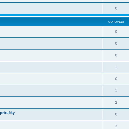
0
ODPOVĚDI
0
0
0
1
0
1
2
 príručky
0
3