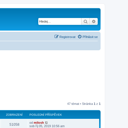
Hledat
Pokročilé hledání
Registrovat
Přihlásit se
47 témat • Stránka
1
z
1
ZOBRAZENÍ
POSLEDNÍ PŘÍSPĚVEK
od
milosh
51058
sob říj 05, 2019 10:56 am