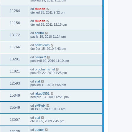
sob led 29, 2011 9:12 pm
od
milosh
11264
úte led 25, 2011 9:32 pm
od
milosh
11156
úte led 25, 2011 12:15 pm
od
sektro
13172
pát lis 19, 2010 11:24 pm
od
hanzi.com
11766
úte čer 15, 2010 4:43 pm
od
hannzi2
13291
pon kvě 10, 2010 11:10 am
od
prucha.michal
11821
pon bře 22, 2010 4:25 pm
od
staf
12593
pon led 11, 2010 7:55 pm
od
jakub5551
15349
ned pro 13, 2009 12:26 pm
od
eMKejx
25549
stř lis 18, 2009 10:31 am
od
staf
13557
čtv lis 05, 2009 2:45 pm
od
sector
12125