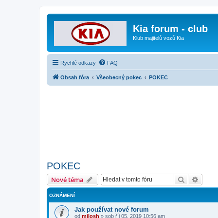
Kia forum - club
Klub majitelů vozů Kia
Rychlé odkazy
FAQ
Obsah fóra
Všeobecný pokec
POKEC
POKEC
Hledat
Pokroč
Nové téma
OZNÁMENÍ
Jak používat nové forum
od
milosh
»
sob říj 05, 2019 10:56 am