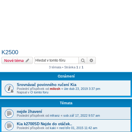
K2500
Hledat
Pokročilé hledání
Nové téma
3 témata • Stránka
1
z
1
Oznámení
Srovnávač povinného ručení Kia
Poslední příspěvek od
milosh
«
úte dub 23, 2019 3:37 pm
Napsal v
O tomto foru
Témata
nejde žhavení
Poslední příspěvek od
mfranz
«
sob zář 17, 2022 9:57 am
Kia k2700SD Nejde do otáček..
Poslední příspěvek od
kaki
«
ned bře 01, 2015 11:42 am