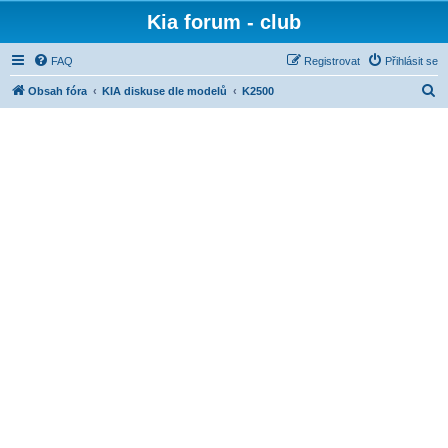
Kia forum - club
FAQ
Registrovat
Přihlásit se
H
Obsah fóra
KIA diskuse dle modelů
K2500
l
e
d
a
t