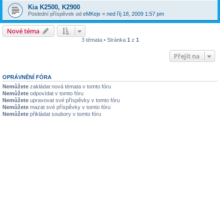
Kia K2500, K2900
Poslední příspěvek od
eMKejx
«
ned říj 18, 2009 1:57 pm
Nové téma
3 témata • Stránka
1
z
1
Přejít na
OPRÁVNĚNÍ FÓRA
Nemůžete
zakládat nová témata v tomto fóru
Nemůžete
odpovídat v tomto fóru
Nemůžete
upravovat své příspěvky v tomto fóru
Nemůžete
mazat své příspěvky v tomto fóru
Nemůžete
přikládat soubory v tomto fóru