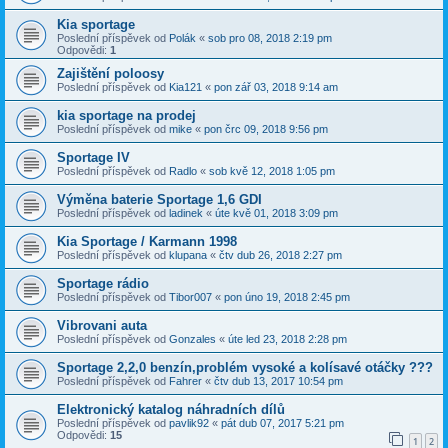
Kia sportage
Poslední příspěvek od
Polák
«
sob pro 08, 2018 2:19 pm
Odpovědi:
1
Zajištění poloosy
Poslední příspěvek od
Kia121
«
pon zář 03, 2018 9:14 am
kia sportage na prodej
Poslední příspěvek od
mike
«
pon črc 09, 2018 9:56 pm
Sportage IV
Poslední příspěvek od
Radlo
«
sob kvě 12, 2018 1:05 pm
Výměna baterie Sportage 1,6 GDI
Poslední příspěvek od
ladinek
«
úte kvě 01, 2018 3:09 pm
Kia Sportage / Karmann 1998
Poslední příspěvek od
klupana
«
čtv dub 26, 2018 2:27 pm
Sportage rádio
Poslední příspěvek od
Tibor007
«
pon úno 19, 2018 2:45 pm
Vibrovani auta
Poslední příspěvek od
Gonzales
«
úte led 23, 2018 2:28 pm
Sportage 2,2,0 benzín,problém vysoké a kolísavé otáčky ???
Poslední příspěvek od
Fahrer
«
čtv dub 13, 2017 10:54 pm
Elektronický katalog náhradních dílů
Poslední příspěvek od
pavlik92
«
pát dub 07, 2017 5:21 pm
Odpovědi:
15
1
2