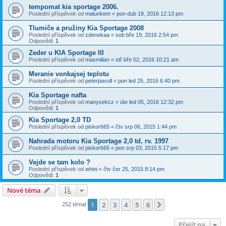
tempomat kia sportage 2006.
Poslední příspěvek od
malunkem
«
pon dub 18, 2016 12:13 pm
Tlumiče a pružiny Kia Sportage 2008
Poslední příspěvek od
zdenekaa
«
sob bře 19, 2016 2:54 pm
Odpovědi:
1
Zeder u KIA Sportage III
Poslední příspěvek od
maxmilian
«
stř bře 02, 2016 10:21 am
Meranie vonkajsej teplotu
Poslední příspěvek od
peterpavoll
«
pon led 25, 2016 6:40 pm
Kia Sportage nafta
Poslední příspěvek od
manysekcz
«
úte led 05, 2016 12:32 pm
Odpovědi:
1
Kia Sportage 2,0 TD
Poslední příspěvek od
piskor665
«
čtv srp 06, 2015 1:44 pm
Nahrada motoru Kia Sportage 2,0 td, rv. 1997
Poslední příspěvek od
piskor665
«
pon srp 03, 2015 5:17 pm
Vejde se tam kolo ?
Poslední příspěvek od
whini
«
čtv čer 25, 2015 8:14 pm
Odpovědi:
1
Nové téma
1
2
3
4
5
6
Další
252 témat
Přejít na