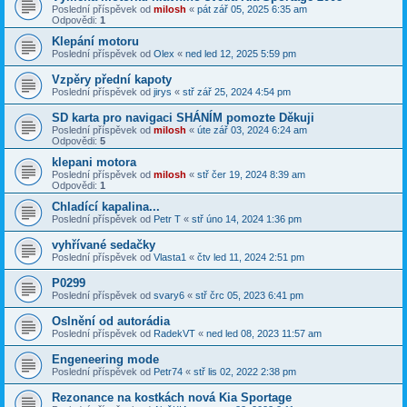
Poslední příspěvek od
milosh
«
pát zář 05, 2025 6:35 am
Odpovědi:
1
Klepání motoru
Poslední příspěvek od
Olex
«
ned led 12, 2025 5:59 pm
Vzpěry přední kapoty
Poslední příspěvek od
jirys
«
stř zář 25, 2024 4:54 pm
SD karta pro navigaci SHÁNÍM pomozte Děkuji
Poslední příspěvek od
milosh
«
úte zář 03, 2024 6:24 am
Odpovědi:
5
klepani motora
Poslední příspěvek od
milosh
«
stř čer 19, 2024 8:39 am
Odpovědi:
1
Chladící kapalina...
Poslední příspěvek od
Petr T
«
stř úno 14, 2024 1:36 pm
vyhřívané sedačky
Poslední příspěvek od
Vlasta1
«
čtv led 11, 2024 2:51 pm
P0299
Poslední příspěvek od
svary6
«
stř črc 05, 2023 6:41 pm
Oslnění od autorádia
Poslední příspěvek od
RadekVT
«
ned led 08, 2023 11:57 am
Engeneering mode
Poslední příspěvek od
Petr74
«
stř lis 02, 2022 2:38 pm
Rezonance na kostkách nová Kia Sportage