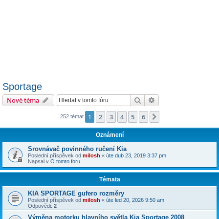
Sportage
Hledat
Pokročilé hledání
Nové téma
1
2
3
4
5
6
Další
252 témat
Oznámení
Srovnávač povinného ručení Kia
Poslední příspěvek od
milosh
«
úte dub 23, 2019 3:37 pm
Napsal v
O tomto foru
Témata
KIA SPORTAGE gufero rozměry
Poslední příspěvek od
milosh
«
úte led 20, 2026 9:50 am
Odpovědi:
2
Výměna motorku hlavního světla Kia Sportage 2008