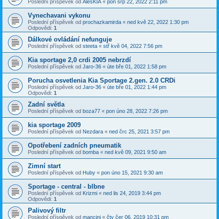
Poslední příspěvek od
AlešKIA
«
pon srp 22, 2022 2:11 pm
Vynechavani vykonu
Poslední příspěvek od
prochazkamirda
«
ned kvě 22, 2022 1:30 pm
Odpovědi:
1
Dálkové ovládání nefunguje
Poslední příspěvek od
steeta
«
stř kvě 04, 2022 7:56 pm
Kia sportage 2,0 crdi 2005 nebrzdí
Poslední příspěvek od
Jaro-36
«
úte bře 01, 2022 1:58 pm
Porucha osvetlenia Kia Sportage 2.gen. 2.0 CRDi
Poslední příspěvek od
Jaro-36
«
úte bře 01, 2022 1:44 pm
Odpovědi:
1
Zadní světla
Poslední příspěvek od
boza77
«
pon úno 28, 2022 7:26 pm
kia sportage 2009
Poslední příspěvek od
Nezdara
«
ned črc 25, 2021 3:57 pm
Opotřebení zadních pneumatik
Poslední příspěvek od
bomba
«
ned kvě 09, 2021 9:50 am
Zimní start
Poslední příspěvek od
Huby
«
pon úno 15, 2021 9:30 am
Sportage - central - blbne
Poslední příspěvek od
Krizmi
«
ned lis 24, 2019 3:44 pm
Odpovědi:
1
Palivový filtr
Poslední příspěvek od
mancini
«
čtv čer 06, 2019 10:31 pm