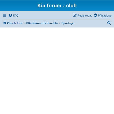
Kia forum - club
FAQ
Registrovat
Přihlásit se
H
Obsah fóra
KIA diskuse dle modelů
Sportage
l
e
d
a
t