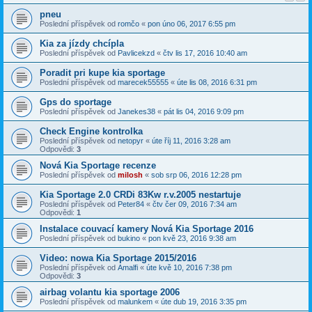
pneu
Poslední příspěvek od
romčo
«
pon úno 06, 2017 6:55 pm
Kia za jízdy chcípla
Poslední příspěvek od
Pavlicekzd
«
čtv lis 17, 2016 10:40 am
Poradit pri kupe kia sportage
Poslední příspěvek od
marecek55555
«
úte lis 08, 2016 6:31 pm
Gps do sportage
Poslední příspěvek od
Janekes38
«
pát lis 04, 2016 9:09 pm
Check Engine kontrolka
Poslední příspěvek od
netopyr
«
úte říj 11, 2016 3:28 am
Odpovědi:
3
Nová Kia Sportage recenze
Poslední příspěvek od
milosh
«
sob srp 06, 2016 12:28 pm
Kia Sportage 2.0 CRDi 83Kw r.v.2005 nestartuje
Poslední příspěvek od
Peter84
«
čtv čer 09, 2016 7:34 am
Odpovědi:
1
Instalace couvací kamery Nová Kia Sportage 2016
Poslední příspěvek od
bukino
«
pon kvě 23, 2016 9:38 am
Video: nowa Kia Sportage 2015/2016
Poslední příspěvek od
Amalfi
«
úte kvě 10, 2016 7:38 pm
Odpovědi:
3
airbag volantu kia sportage 2006
Poslední příspěvek od
malunkem
«
úte dub 19, 2016 3:35 pm