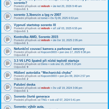
sorento?
Poslední příspěvek od
milosh
«
úte led 20, 2026 9:48 am
Odpovědi:
1
sorento 3,3benzin a lpg rv 2007
Poslední příspěvek od
tomei
«
čtv říj 09, 2025 6:53 pm
Vypnutí startstop sorento III
Poslední příspěvek od
milosh
«
stř zář 03, 2025 6:55 pm
Odpovědi:
1
Kontrolka AWD, Sorento 2015
Poslední příspěvek od
milosh
«
úte čer 10, 2025 2:05 pm
Odpovědi:
1
Nefunkční couvací kamera a parkovací senzory
Poslední příspěvek od
Kopcem3003
«
pon úno 17, 2025 9:38 pm
Odpovědi:
2
3.3 V6 LPG špatně při nízké teplotě startuje
Poslední příspěvek od
Deno
«
sob úno 15, 2025 3:15 pm
Odpovědi:
9
Hlášení autorádia “Mechanická chyba"
Poslední příspěvek od
Kopcem3003
«
pon pro 09, 2024 2:57 pm
Odpovědi:
2
Palubní deska
Poslední příspěvek od
milosh
«
čtv zář 19, 2024 3:06 pm
Odpovědi:
1
Sorento čtvrté generace
Poslední příspěvek od
TNG
«
sob zář 07, 2024 5:41 pm
Sorento: výběr auta.