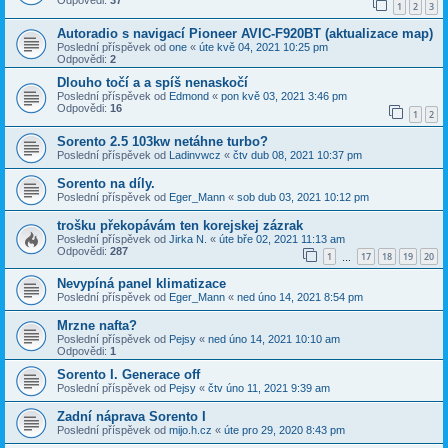
Odpovědi:
37
1
2
3
Autoradio s navigací Pioneer AVIC-F920BT (aktualizace map)
Poslední příspěvek od
one
«
úte kvě 04, 2021 10:25 pm
Odpovědi:
2
Dlouho točí a a spíš nenaskočí
Poslední příspěvek od
Edmond
«
pon kvě 03, 2021 3:46 pm
Odpovědi:
16
1
2
Sorento 2.5 103kw netáhne turbo?
Poslední příspěvek od
Ladinvwcz
«
čtv dub 08, 2021 10:37 pm
Sorento na díly.
Poslední příspěvek od
Eger_Mann
«
sob dub 03, 2021 10:12 pm
trošku překopávám ten korejskej zázrak
Poslední příspěvek od
Jirka N.
«
úte bře 02, 2021 11:13 am
Odpovědi:
287
1
17
18
19
20
…
Nevypíná panel klimatizace
Poslední příspěvek od
Eger_Mann
«
ned úno 14, 2021 8:54 pm
Mrzne nafta?
Poslední příspěvek od
Pejsy
«
ned úno 14, 2021 10:10 am
Odpovědi:
1
Sorento I. Generace off
Poslední příspěvek od
Pejsy
«
čtv úno 11, 2021 9:39 am
Zadní náprava Sorento I
Poslední příspěvek od
mijo.h.cz
«
úte pro 29, 2020 8:43 pm