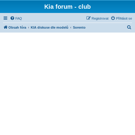
Kia forum - club
FAQ
Registrovat
Přihlásit se
H
Obsah fóra
KIA diskuse dle modelů
Sorento
l
e
d
a
t