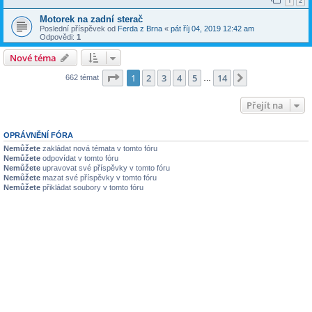
1
2
Motorek na zadní sterač
Poslední příspěvek od
Ferda z Brna
«
pát říj 04, 2019 12:42 am
Odpovědi:
1
Nové téma
Stránka
1
z
14
1
2
3
4
5
14
Další
662 témat
…
Přejít na
OPRÁVNĚNÍ FÓRA
Nemůžete
zakládat nová témata v tomto fóru
Nemůžete
odpovídat v tomto fóru
Nemůžete
upravovat své příspěvky v tomto fóru
Nemůžete
mazat své příspěvky v tomto fóru
Nemůžete
přikládat soubory v tomto fóru