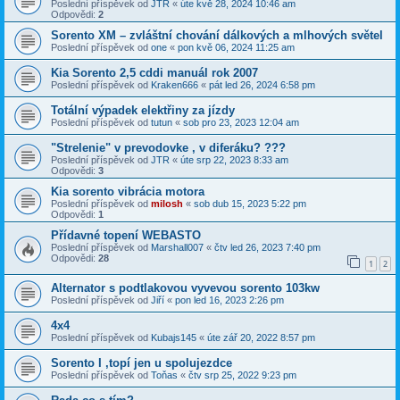
Poslední příspěvek od
JTR
«
úte kvě 28, 2024 10:46 am
Odpovědi:
2
Sorento XM – zvláštní chování dálkových a mlhových světel
Poslední příspěvek od
one
«
pon kvě 06, 2024 11:25 am
Kia Sorento 2,5 cddi manuál rok 2007
Poslední příspěvek od
Kraken666
«
pát led 26, 2024 6:58 pm
Totální výpadek elektřiny za jízdy
Poslední příspěvek od
tutun
«
sob pro 23, 2023 12:04 am
"Strelenie" v prevodovke , v diferáku? ???
Poslední příspěvek od
JTR
«
úte srp 22, 2023 8:33 am
Odpovědi:
3
Kia sorento vibrácia motora
Poslední příspěvek od
milosh
«
sob dub 15, 2023 5:22 pm
Odpovědi:
1
Přídavné topení WEBASTO
Poslední příspěvek od
Marshall007
«
čtv led 26, 2023 7:40 pm
Odpovědi:
28
1
2
Alternator s podtlakovou vyvevou sorento 103kw
Poslední příspěvek od
Jiří
«
pon led 16, 2023 2:26 pm
4x4
Poslední příspěvek od
Kubajs145
«
úte zář 20, 2022 8:57 pm
Sorento I ,topí jen u spolujezdce
Poslední příspěvek od
Toňas
«
čtv srp 25, 2022 9:23 pm