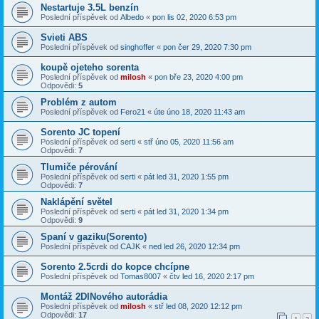
Nestartuje 3.5L benzín
Poslední příspěvek od
Albedo
«
pon lis 02, 2020 6:53 pm
Svieti ABS
Poslední příspěvek od
singhoffer
«
pon čer 29, 2020 7:30 pm
koupě ojeteho sorenta
Poslední příspěvek od
milosh
«
pon bře 23, 2020 4:00 pm
Odpovědi:
5
Problém z autom
Poslední příspěvek od
Fero21
«
úte úno 18, 2020 11:43 am
Sorento JC topení
Poslední příspěvek od
serti
«
stř úno 05, 2020 11:56 am
Odpovědi:
7
Tlumiče pérování
Poslední příspěvek od
serti
«
pát led 31, 2020 1:55 pm
Odpovědi:
7
Naklápění světel
Poslední příspěvek od
serti
«
pát led 31, 2020 1:34 pm
Odpovědi:
9
Spaní v gaziku(Sorento)
Poslední příspěvek od
CAJK
«
ned led 26, 2020 12:34 pm
Sorento 2.5crdi do kopce chcípne
Poslední příspěvek od
Tomas8007
«
čtv led 16, 2020 2:17 pm
Montáž 2DINového autorádia
Poslední příspěvek od
milosh
«
stř led 08, 2020 12:12 pm
Odpovědi:
17