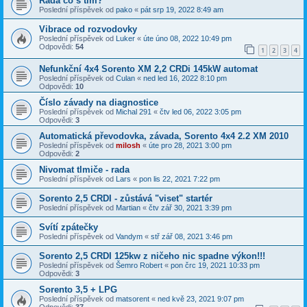
Rada co s tím?
Poslední příspěvek od
pako
«
pát srp 19, 2022 8:49 am
Vibrace od rozvodovky
Poslední příspěvek od
Luker
«
úte úno 08, 2022 10:49 pm
Odpovědi:
54
1
2
3
4
Nefunkční 4x4 Sorento XM 2,2 CRDi 145kW automat
Poslední příspěvek od
Culan
«
ned led 16, 2022 8:10 pm
Odpovědi:
10
Číslo závady na diagnostice
Poslední příspěvek od
Michal 291
«
čtv led 06, 2022 3:05 pm
Odpovědi:
3
Automatická převodovka, závada, Sorento 4x4 2.2 XM 2010
Poslední příspěvek od
milosh
«
úte pro 28, 2021 3:00 pm
Odpovědi:
2
Nivomat tlmiče - rada
Poslední příspěvek od
Lars
«
pon lis 22, 2021 7:22 pm
Sorento 2,5 CRDI - zůstává "viset" startér
Poslední příspěvek od
Martian
«
čtv zář 30, 2021 3:39 pm
Svítí zpátečky
Poslední příspěvek od
Vandym
«
stř zář 08, 2021 3:46 pm
Sorento 2,5 CRDI 125kw z ničeho nic spadne výkon!!!
Poslední příspěvek od
Šemro Robert
«
pon črc 19, 2021 10:33 pm
Odpovědi:
3
Sorento 3,5 + LPG
Poslední příspěvek od
matsorent
«
ned kvě 23, 2021 9:07 pm