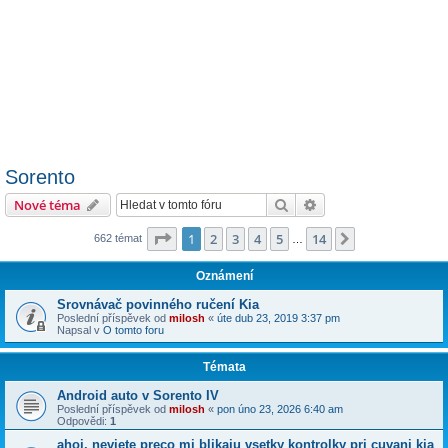
Sorento
Hledat
Pokročilé hledání
Nové téma
Stránka
1
z
14
1
2
3
4
5
14
Další
662 témat
…
Oznámení
Srovnávač povinného ručení Kia
Poslední příspěvek od
milosh
«
úte dub 23, 2019 3:37 pm
Napsal v
O tomto foru
Témata
Android auto v Sorento IV
Poslední příspěvek od
milosh
«
pon úno 23, 2026 6:40 am
Odpovědi:
1
ahoj, neviete preco mi blikaju vsetky kontrolky pri cuvani kia