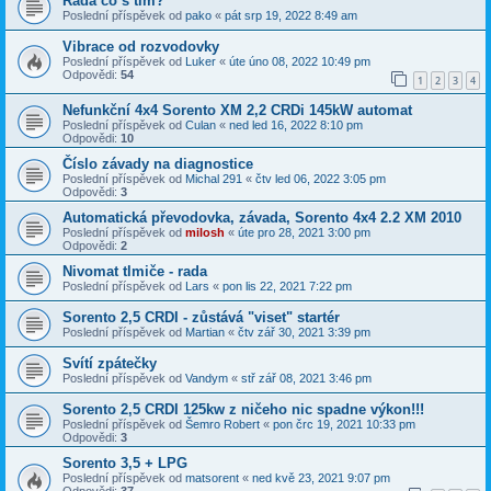
Rada co s tím?
Poslední příspěvek od
pako
«
pát srp 19, 2022 8:49 am
Vibrace od rozvodovky
Poslední příspěvek od
Luker
«
úte úno 08, 2022 10:49 pm
Odpovědi:
54
1
2
3
4
Nefunkční 4x4 Sorento XM 2,2 CRDi 145kW automat
Poslední příspěvek od
Culan
«
ned led 16, 2022 8:10 pm
Odpovědi:
10
Číslo závady na diagnostice
Poslední příspěvek od
Michal 291
«
čtv led 06, 2022 3:05 pm
Odpovědi:
3
Automatická převodovka, závada, Sorento 4x4 2.2 XM 2010
Poslední příspěvek od
milosh
«
úte pro 28, 2021 3:00 pm
Odpovědi:
2
Nivomat tlmiče - rada
Poslední příspěvek od
Lars
«
pon lis 22, 2021 7:22 pm
Sorento 2,5 CRDI - zůstává "viset" startér
Poslední příspěvek od
Martian
«
čtv zář 30, 2021 3:39 pm
Svítí zpátečky
Poslední příspěvek od
Vandym
«
stř zář 08, 2021 3:46 pm
Sorento 2,5 CRDI 125kw z ničeho nic spadne výkon!!!
Poslední příspěvek od
Šemro Robert
«
pon črc 19, 2021 10:33 pm
Odpovědi:
3
Sorento 3,5 + LPG
Poslední příspěvek od
matsorent
«
ned kvě 23, 2021 9:07 pm