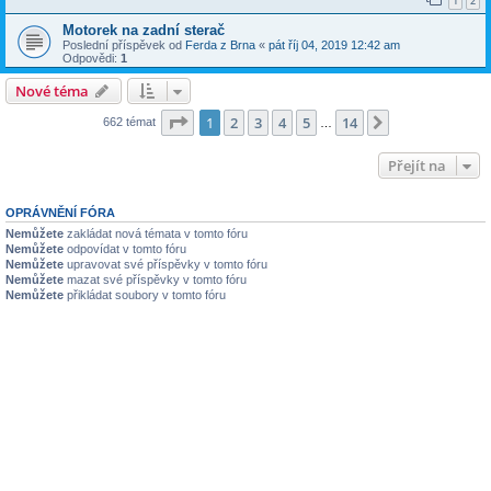
1
2
Motorek na zadní sterač
Poslední příspěvek od
Ferda z Brna
«
pát říj 04, 2019 12:42 am
Odpovědi:
1
Nové téma
Stránka
1
z
14
1
2
3
4
5
14
Další
662 témat
…
Přejít na
OPRÁVNĚNÍ FÓRA
Nemůžete
zakládat nová témata v tomto fóru
Nemůžete
odpovídat v tomto fóru
Nemůžete
upravovat své příspěvky v tomto fóru
Nemůžete
mazat své příspěvky v tomto fóru
Nemůžete
přikládat soubory v tomto fóru