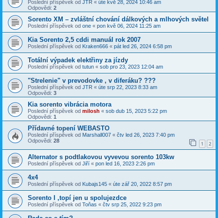
Poslední příspěvek od
JTR
«
úte kvě 28, 2024 10:46 am
Odpovědi:
2
Sorento XM – zvláštní chování dálkových a mlhových světel
Poslední příspěvek od
one
«
pon kvě 06, 2024 11:25 am
Kia Sorento 2,5 cddi manuál rok 2007
Poslední příspěvek od
Kraken666
«
pát led 26, 2024 6:58 pm
Totální výpadek elektřiny za jízdy
Poslední příspěvek od
tutun
«
sob pro 23, 2023 12:04 am
"Strelenie" v prevodovke , v diferáku? ???
Poslední příspěvek od
JTR
«
úte srp 22, 2023 8:33 am
Odpovědi:
3
Kia sorento vibrácia motora
Poslední příspěvek od
milosh
«
sob dub 15, 2023 5:22 pm
Odpovědi:
1
Přídavné topení WEBASTO
Poslední příspěvek od
Marshall007
«
čtv led 26, 2023 7:40 pm
Odpovědi:
28
1
2
Alternator s podtlakovou vyvevou sorento 103kw
Poslední příspěvek od
Jiří
«
pon led 16, 2023 2:26 pm
4x4
Poslední příspěvek od
Kubajs145
«
úte zář 20, 2022 8:57 pm
Sorento I ,topí jen u spolujezdce
Poslední příspěvek od
Toňas
«
čtv srp 25, 2022 9:23 pm