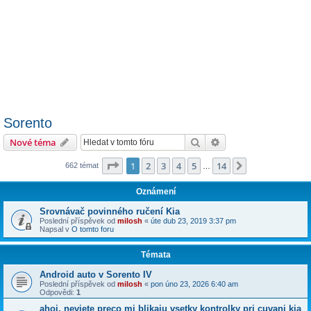
Sorento
Hledat
Pokročilé hledání
Nové téma
Stránka
1
z
14
1
2
3
4
5
14
Další
662 témat
…
Oznámení
Srovnávač povinného ručení Kia
Poslední příspěvek od
milosh
«
úte dub 23, 2019 3:37 pm
Napsal v
O tomto foru
Témata
Android auto v Sorento IV
Poslední příspěvek od
milosh
«
pon úno 23, 2026 6:40 am
Odpovědi:
1
ahoj, neviete preco mi blikaju vsetky kontrolky pri cuvani kia