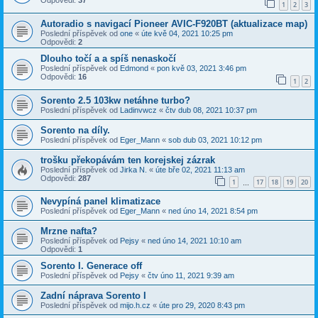
Odpovědi:
37
1
2
3
Autoradio s navigací Pioneer AVIC-F920BT (aktualizace map)
Poslední příspěvek od
one
«
úte kvě 04, 2021 10:25 pm
Odpovědi:
2
Dlouho točí a a spíš nenaskočí
Poslední příspěvek od
Edmond
«
pon kvě 03, 2021 3:46 pm
Odpovědi:
16
1
2
Sorento 2.5 103kw netáhne turbo?
Poslední příspěvek od
Ladinvwcz
«
čtv dub 08, 2021 10:37 pm
Sorento na díly.
Poslední příspěvek od
Eger_Mann
«
sob dub 03, 2021 10:12 pm
trošku překopávám ten korejskej zázrak
Poslední příspěvek od
Jirka N.
«
úte bře 02, 2021 11:13 am
Odpovědi:
287
1
17
18
19
20
…
Nevypíná panel klimatizace
Poslední příspěvek od
Eger_Mann
«
ned úno 14, 2021 8:54 pm
Mrzne nafta?
Poslední příspěvek od
Pejsy
«
ned úno 14, 2021 10:10 am
Odpovědi:
1
Sorento I. Generace off
Poslední příspěvek od
Pejsy
«
čtv úno 11, 2021 9:39 am
Zadní náprava Sorento I
Poslední příspěvek od
mijo.h.cz
«
úte pro 29, 2020 8:43 pm