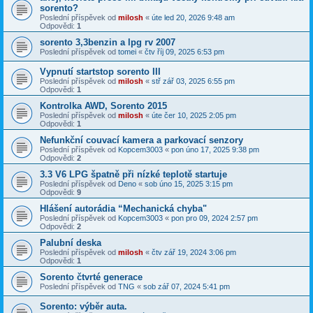
sorento?
Poslední příspěvek od
milosh
«
úte led 20, 2026 9:48 am
Odpovědi:
1
sorento 3,3benzin a lpg rv 2007
Poslední příspěvek od
tomei
«
čtv říj 09, 2025 6:53 pm
Vypnutí startstop sorento III
Poslední příspěvek od
milosh
«
stř zář 03, 2025 6:55 pm
Odpovědi:
1
Kontrolka AWD, Sorento 2015
Poslední příspěvek od
milosh
«
úte čer 10, 2025 2:05 pm
Odpovědi:
1
Nefunkční couvací kamera a parkovací senzory
Poslední příspěvek od
Kopcem3003
«
pon úno 17, 2025 9:38 pm
Odpovědi:
2
3.3 V6 LPG špatně při nízké teplotě startuje
Poslední příspěvek od
Deno
«
sob úno 15, 2025 3:15 pm
Odpovědi:
9
Hlášení autorádia “Mechanická chyba"
Poslední příspěvek od
Kopcem3003
«
pon pro 09, 2024 2:57 pm
Odpovědi:
2
Palubní deska
Poslední příspěvek od
milosh
«
čtv zář 19, 2024 3:06 pm
Odpovědi:
1
Sorento čtvrté generace
Poslední příspěvek od
TNG
«
sob zář 07, 2024 5:41 pm
Sorento: výběr auta.