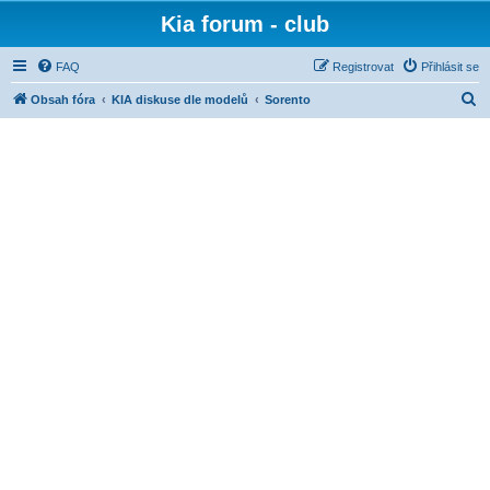
Kia forum - club
FAQ
Registrovat
Přihlásit se
H
Obsah fóra
KIA diskuse dle modelů
Sorento
l
e
d
a
t