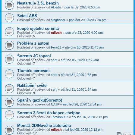
Nestartuje 3.5L benzín
Poslední příspěvek od
Albedo
«
pon lis 02, 2020 6:53 pm
Svieti ABS
Poslední příspěvek od
singhoffer
«
pon čer 29, 2020 7:30 pm
koupě ojeteho sorenta
Poslední příspěvek od
milosh
«
pon bře 23, 2020 4:00 pm
Odpovědi:
5
Problém z autom
Poslední příspěvek od
Fero21
«
úte úno 18, 2020 11:43 am
Sorento JC topení
Poslední příspěvek od
serti
«
stř úno 05, 2020 11:56 am
Odpovědi:
7
Tlumiče pérování
Poslední příspěvek od
serti
«
pát led 31, 2020 1:55 pm
Odpovědi:
7
Naklápění světel
Poslední příspěvek od
serti
«
pát led 31, 2020 1:34 pm
Odpovědi:
9
Spaní v gaziku(Sorento)
Poslední příspěvek od
CAJK
«
ned led 26, 2020 12:34 pm
Sorento 2.5crdi do kopce chcípne
Poslední příspěvek od
Tomas8007
«
čtv led 16, 2020 2:17 pm
Montáž 2DINového autorádia
Poslední příspěvek od
milosh
«
stř led 08, 2020 12:12 pm
Odpovědi:
17