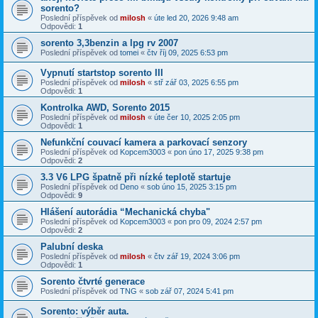
sorento?
Poslední příspěvek od
milosh
«
úte led 20, 2026 9:48 am
Odpovědi:
1
sorento 3,3benzin a lpg rv 2007
Poslední příspěvek od
tomei
«
čtv říj 09, 2025 6:53 pm
Vypnutí startstop sorento III
Poslední příspěvek od
milosh
«
stř zář 03, 2025 6:55 pm
Odpovědi:
1
Kontrolka AWD, Sorento 2015
Poslední příspěvek od
milosh
«
úte čer 10, 2025 2:05 pm
Odpovědi:
1
Nefunkční couvací kamera a parkovací senzory
Poslední příspěvek od
Kopcem3003
«
pon úno 17, 2025 9:38 pm
Odpovědi:
2
3.3 V6 LPG špatně při nízké teplotě startuje
Poslední příspěvek od
Deno
«
sob úno 15, 2025 3:15 pm
Odpovědi:
9
Hlášení autorádia “Mechanická chyba"
Poslední příspěvek od
Kopcem3003
«
pon pro 09, 2024 2:57 pm
Odpovědi:
2
Palubní deska
Poslední příspěvek od
milosh
«
čtv zář 19, 2024 3:06 pm
Odpovědi:
1
Sorento čtvrté generace
Poslední příspěvek od
TNG
«
sob zář 07, 2024 5:41 pm
Sorento: výběr auta.