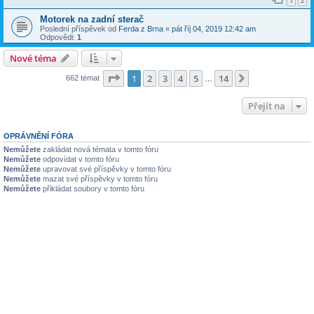
1
2
Motorek na zadní sterač
Poslední příspěvek od
Ferda z Brna
«
pát říj 04, 2019 12:42 am
Odpovědi:
1
Nové téma
Stránka
1
z
14
1
2
3
4
5
14
Další
662 témat
…
Přejít na
OPRÁVNĚNÍ FÓRA
Nemůžete
zakládat nová témata v tomto fóru
Nemůžete
odpovídat v tomto fóru
Nemůžete
upravovat své příspěvky v tomto fóru
Nemůžete
mazat své příspěvky v tomto fóru
Nemůžete
přikládat soubory v tomto fóru