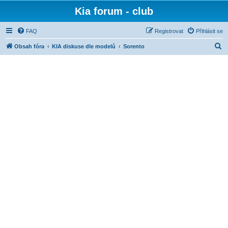
Kia forum - club
FAQ
Registrovat
Přihlásit se
H
Obsah fóra
KIA diskuse dle modelů
Sorento
l
e
d
a
t