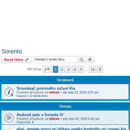
Sorento
Hledat
Pokročilé hledání
Nové téma
Stránka
1
z
14
1
2
3
4
5
14
Další
662 témat
…
Oznámení
Srovnávač povinného ručení Kia
Poslední příspěvek od
milosh
«
úte dub 23, 2019 3:37 pm
Napsal v
O tomto foru
Témata
Android auto v Sorento IV
Poslední příspěvek od
milosh
«
pon úno 23, 2026 6:40 am
Odpovědi:
1
ahoj, neviete preco mi blikaju vsetky kontrolky pri cuvani kia