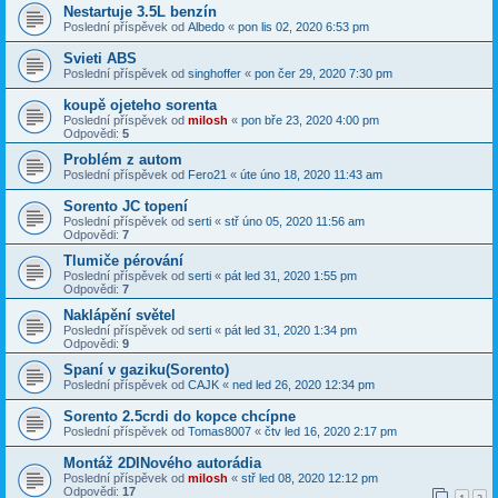
Nestartuje 3.5L benzín
Poslední příspěvek od
Albedo
«
pon lis 02, 2020 6:53 pm
Svieti ABS
Poslední příspěvek od
singhoffer
«
pon čer 29, 2020 7:30 pm
koupě ojeteho sorenta
Poslední příspěvek od
milosh
«
pon bře 23, 2020 4:00 pm
Odpovědi:
5
Problém z autom
Poslední příspěvek od
Fero21
«
úte úno 18, 2020 11:43 am
Sorento JC topení
Poslední příspěvek od
serti
«
stř úno 05, 2020 11:56 am
Odpovědi:
7
Tlumiče pérování
Poslední příspěvek od
serti
«
pát led 31, 2020 1:55 pm
Odpovědi:
7
Naklápění světel
Poslední příspěvek od
serti
«
pát led 31, 2020 1:34 pm
Odpovědi:
9
Spaní v gaziku(Sorento)
Poslední příspěvek od
CAJK
«
ned led 26, 2020 12:34 pm
Sorento 2.5crdi do kopce chcípne
Poslední příspěvek od
Tomas8007
«
čtv led 16, 2020 2:17 pm
Montáž 2DINového autorádia
Poslední příspěvek od
milosh
«
stř led 08, 2020 12:12 pm
Odpovědi:
17