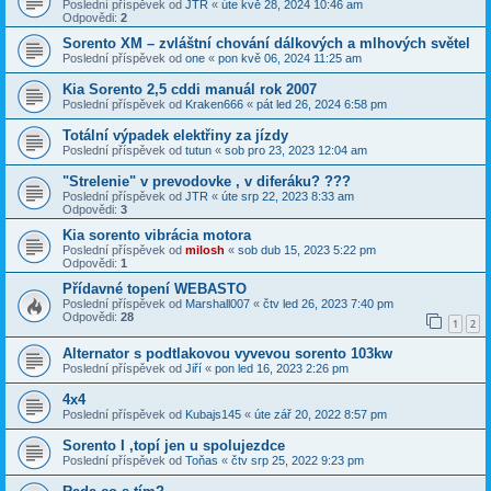
Poslední příspěvek od
JTR
«
úte kvě 28, 2024 10:46 am
Odpovědi:
2
Sorento XM – zvláštní chování dálkových a mlhových světel
Poslední příspěvek od
one
«
pon kvě 06, 2024 11:25 am
Kia Sorento 2,5 cddi manuál rok 2007
Poslední příspěvek od
Kraken666
«
pát led 26, 2024 6:58 pm
Totální výpadek elektřiny za jízdy
Poslední příspěvek od
tutun
«
sob pro 23, 2023 12:04 am
"Strelenie" v prevodovke , v diferáku? ???
Poslední příspěvek od
JTR
«
úte srp 22, 2023 8:33 am
Odpovědi:
3
Kia sorento vibrácia motora
Poslední příspěvek od
milosh
«
sob dub 15, 2023 5:22 pm
Odpovědi:
1
Přídavné topení WEBASTO
Poslední příspěvek od
Marshall007
«
čtv led 26, 2023 7:40 pm
Odpovědi:
28
1
2
Alternator s podtlakovou vyvevou sorento 103kw
Poslední příspěvek od
Jiří
«
pon led 16, 2023 2:26 pm
4x4
Poslední příspěvek od
Kubajs145
«
úte zář 20, 2022 8:57 pm
Sorento I ,topí jen u spolujezdce
Poslední příspěvek od
Toňas
«
čtv srp 25, 2022 9:23 pm