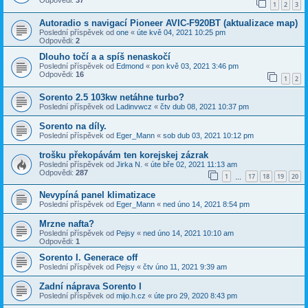
Odpovědi:
37
1
2
3
Autoradio s navigací Pioneer AVIC-F920BT (aktualizace map)
Poslední příspěvek od
one
«
úte kvě 04, 2021 10:25 pm
Odpovědi:
2
Dlouho točí a a spíš nenaskočí
Poslední příspěvek od
Edmond
«
pon kvě 03, 2021 3:46 pm
Odpovědi:
16
1
2
Sorento 2.5 103kw netáhne turbo?
Poslední příspěvek od
Ladinvwcz
«
čtv dub 08, 2021 10:37 pm
Sorento na díly.
Poslední příspěvek od
Eger_Mann
«
sob dub 03, 2021 10:12 pm
trošku překopávám ten korejskej zázrak
Poslední příspěvek od
Jirka N.
«
úte bře 02, 2021 11:13 am
Odpovědi:
287
1
17
18
19
20
…
Nevypíná panel klimatizace
Poslední příspěvek od
Eger_Mann
«
ned úno 14, 2021 8:54 pm
Mrzne nafta?
Poslední příspěvek od
Pejsy
«
ned úno 14, 2021 10:10 am
Odpovědi:
1
Sorento I. Generace off
Poslední příspěvek od
Pejsy
«
čtv úno 11, 2021 9:39 am
Zadní náprava Sorento I
Poslední příspěvek od
mijo.h.cz
«
úte pro 29, 2020 8:43 pm