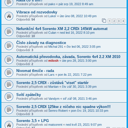
Rada co s tím?
Poslední příspěvek od
pako
«
pát srp 19, 2022 8:49 am
Vibrace od rozvodovky
Poslední příspěvek od
Luker
«
úte úno 08, 2022 10:49 pm
Odpovědi:
54
1
2
3
4
Nefunkční 4x4 Sorento XM 2,2 CRDi 145kW automat
Poslední příspěvek od
Culan
«
ned led 16, 2022 8:10 pm
Odpovědi:
10
Číslo závady na diagnostice
Poslední příspěvek od
Michal 291
«
čtv led 06, 2022 3:05 pm
Odpovědi:
3
Automatická převodovka, závada, Sorento 4x4 2.2 XM 2010
Poslední příspěvek od
milosh
«
úte pro 28, 2021 3:00 pm
Odpovědi:
2
Nivomat tlmiče - rada
Poslední příspěvek od
Lars
«
pon lis 22, 2021 7:22 pm
Sorento 2,5 CRDI - zůstává "viset" startér
Poslední příspěvek od
Martian
«
čtv zář 30, 2021 3:39 pm
Svítí zpátečky
Poslední příspěvek od
Vandym
«
stř zář 08, 2021 3:46 pm
Sorento 2,5 CRDI 125kw z ničeho nic spadne výkon!!!
Poslední příspěvek od
Šemro Robert
«
pon črc 19, 2021 10:33 pm
Odpovědi:
3
Sorento 3,5 + LPG
Poslední příspěvek od
matsorent
«
ned kvě 23, 2021 9:07 pm