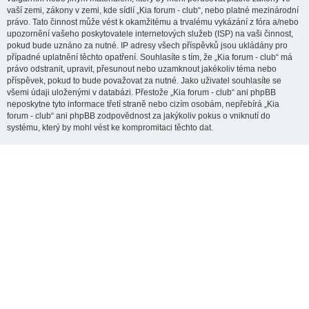
vaší zemi, zákony v zemi, kde sídlí „Kia forum - club“, nebo platné mezinárodní
právo. Tato činnost může vést k okamžitému a trvalému vykázání z fóra a/nebo
upozornění vašeho poskytovatele internetových služeb (ISP) na vaši činnost,
pokud bude uznáno za nutné. IP adresy všech příspěvků jsou ukládány pro
případné uplatnění těchto opatření. Souhlasíte s tím, že „Kia forum - club“ má
právo odstranit, upravit, přesunout nebo uzamknout jakékoliv téma nebo
příspěvek, pokud to bude považovat za nutné. Jako uživatel souhlasíte se
všemi údaji uloženými v databázi. Přestože „Kia forum - club“ ani phpBB
neposkytne tyto informace třetí straně nebo cizím osobám, nepřebírá „Kia
forum - club“ ani phpBB zodpovědnost za jakýkoliv pokus o vniknutí do
systému, který by mohl vést ke kompromitaci těchto dat.