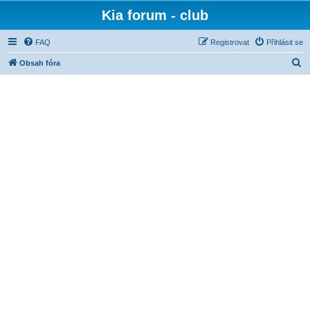
Kia forum - club
FAQ
Registrovat
Přihlásit se
H
Obsah fóra
l
e
d
a
t