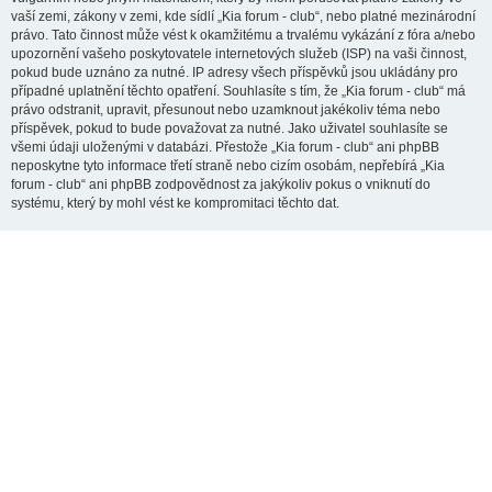
vaší zemi, zákony v zemi, kde sídlí „Kia forum - club“, nebo platné mezinárodní
právo. Tato činnost může vést k okamžitému a trvalému vykázání z fóra a/nebo
upozornění vašeho poskytovatele internetových služeb (ISP) na vaši činnost,
pokud bude uznáno za nutné. IP adresy všech příspěvků jsou ukládány pro
případné uplatnění těchto opatření. Souhlasíte s tím, že „Kia forum - club“ má
právo odstranit, upravit, přesunout nebo uzamknout jakékoliv téma nebo
příspěvek, pokud to bude považovat za nutné. Jako uživatel souhlasíte se
všemi údaji uloženými v databázi. Přestože „Kia forum - club“ ani phpBB
neposkytne tyto informace třetí straně nebo cizím osobám, nepřebírá „Kia
forum - club“ ani phpBB zodpovědnost za jakýkoliv pokus o vniknutí do
systému, který by mohl vést ke kompromitaci těchto dat.