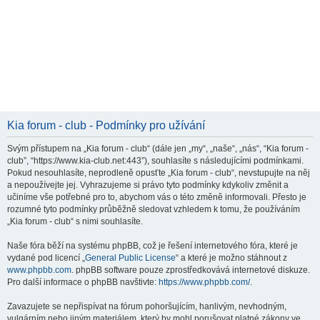
Kia forum - club - Podmínky pro užívání
Svým přístupem na „Kia forum - club“ (dále jen „my“, „naše“, „nás“, “Kia forum -
club”, “https://www.kia-club.net:443”), souhlasíte s následujícími podmínkami.
Pokud nesouhlasíte, neprodleně opusťte „Kia forum - club“, nevstupujte na něj
a nepoužívejte jej. Vyhrazujeme si právo tyto podmínky kdykoliv změnit a
učiníme vše potřebné pro to, abychom vás o této změně informovali. Přesto je
rozumné tyto podmínky průběžně sledovat vzhledem k tomu, že používáním
„Kia forum - club“ s nimi souhlasíte.
Naše fóra běží na systému phpBB, což je řešení internetového fóra, které je
vydané pod licencí „
General Public License
“ a které je možno stáhnout z
www.phpbb.com
. phpBB software pouze zprostředkovává internetové diskuze.
Pro další informace o phpBB navštivte:
https://www.phpbb.com/
.
Zavazujete se nepřispívat na fórum pohoršujícím, hanlivým, nevhodným,
vulgárním nebo jiným materiálem, který by mohl porušovat platné zákony ve