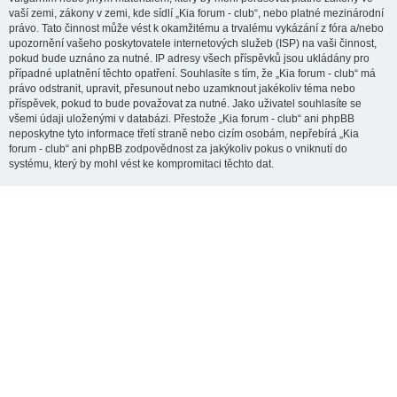
vaší zemi, zákony v zemi, kde sídlí „Kia forum - club“, nebo platné mezinárodní
právo. Tato činnost může vést k okamžitému a trvalému vykázání z fóra a/nebo
upozornění vašeho poskytovatele internetových služeb (ISP) na vaši činnost,
pokud bude uznáno za nutné. IP adresy všech příspěvků jsou ukládány pro
případné uplatnění těchto opatření. Souhlasíte s tím, že „Kia forum - club“ má
právo odstranit, upravit, přesunout nebo uzamknout jakékoliv téma nebo
příspěvek, pokud to bude považovat za nutné. Jako uživatel souhlasíte se
všemi údaji uloženými v databázi. Přestože „Kia forum - club“ ani phpBB
neposkytne tyto informace třetí straně nebo cizím osobám, nepřebírá „Kia
forum - club“ ani phpBB zodpovědnost za jakýkoliv pokus o vniknutí do
systému, který by mohl vést ke kompromitaci těchto dat.