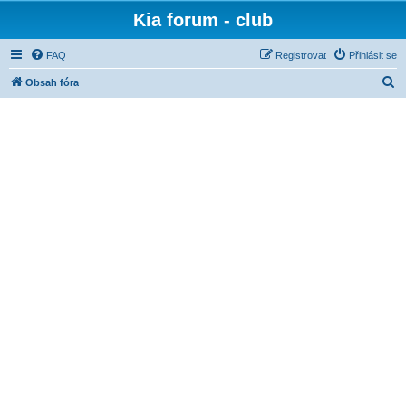
Kia forum - club
FAQ
Registrovat
Přihlásit se
H
Obsah fóra
l
e
d
a
t