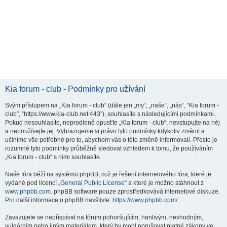
Kia forum - club - Podmínky pro užívání
Svým přístupem na „Kia forum - club“ (dále jen „my“, „naše“, „nás“, “Kia forum -
club”, “https://www.kia-club.net:443”), souhlasíte s následujícími podmínkami.
Pokud nesouhlasíte, neprodleně opusťte „Kia forum - club“, nevstupujte na něj
a nepoužívejte jej. Vyhrazujeme si právo tyto podmínky kdykoliv změnit a
učiníme vše potřebné pro to, abychom vás o této změně informovali. Přesto je
rozumné tyto podmínky průběžně sledovat vzhledem k tomu, že používáním
„Kia forum - club“ s nimi souhlasíte.
Naše fóra běží na systému phpBB, což je řešení internetového fóra, které je
vydané pod licencí „
General Public License
“ a které je možno stáhnout z
www.phpbb.com
. phpBB software pouze zprostředkovává internetové diskuze.
Pro další informace o phpBB navštivte:
https://www.phpbb.com/
.
Zavazujete se nepřispívat na fórum pohoršujícím, hanlivým, nevhodným,
vulgárním nebo jiným materiálem, který by mohl porušovat platné zákony ve