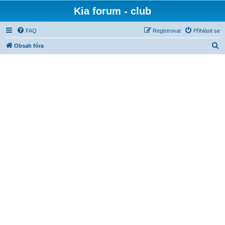
Kia forum - club
FAQ
Registrovat
Přihlásit se
H
Obsah fóra
l
e
d
a
t