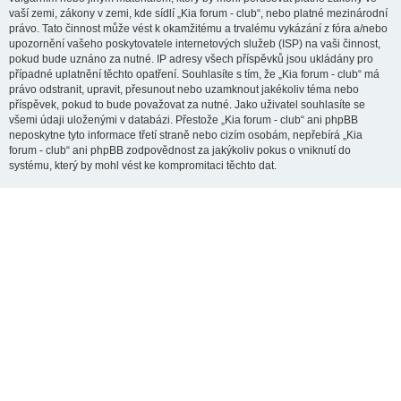
vaší zemi, zákony v zemi, kde sídlí „Kia forum - club“, nebo platné mezinárodní
právo. Tato činnost může vést k okamžitému a trvalému vykázání z fóra a/nebo
upozornění vašeho poskytovatele internetových služeb (ISP) na vaši činnost,
pokud bude uznáno za nutné. IP adresy všech příspěvků jsou ukládány pro
případné uplatnění těchto opatření. Souhlasíte s tím, že „Kia forum - club“ má
právo odstranit, upravit, přesunout nebo uzamknout jakékoliv téma nebo
příspěvek, pokud to bude považovat za nutné. Jako uživatel souhlasíte se
všemi údaji uloženými v databázi. Přestože „Kia forum - club“ ani phpBB
neposkytne tyto informace třetí straně nebo cizím osobám, nepřebírá „Kia
forum - club“ ani phpBB zodpovědnost za jakýkoliv pokus o vniknutí do
systému, který by mohl vést ke kompromitaci těchto dat.