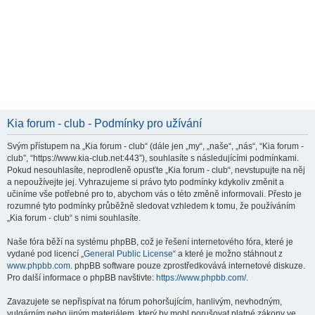
Kia forum - club - Podmínky pro užívání
Svým přístupem na „Kia forum - club“ (dále jen „my“, „naše“, „nás“, “Kia forum -
club”, “https://www.kia-club.net:443”), souhlasíte s následujícími podmínkami.
Pokud nesouhlasíte, neprodleně opusťte „Kia forum - club“, nevstupujte na něj
a nepoužívejte jej. Vyhrazujeme si právo tyto podmínky kdykoliv změnit a
učiníme vše potřebné pro to, abychom vás o této změně informovali. Přesto je
rozumné tyto podmínky průběžně sledovat vzhledem k tomu, že používáním
„Kia forum - club“ s nimi souhlasíte.
Naše fóra běží na systému phpBB, což je řešení internetového fóra, které je
vydané pod licencí „
General Public License
“ a které je možno stáhnout z
www.phpbb.com
. phpBB software pouze zprostředkovává internetové diskuze.
Pro další informace o phpBB navštivte:
https://www.phpbb.com/
.
Zavazujete se nepřispívat na fórum pohoršujícím, hanlivým, nevhodným,
vulgárním nebo jiným materiálem, který by mohl porušovat platné zákony ve