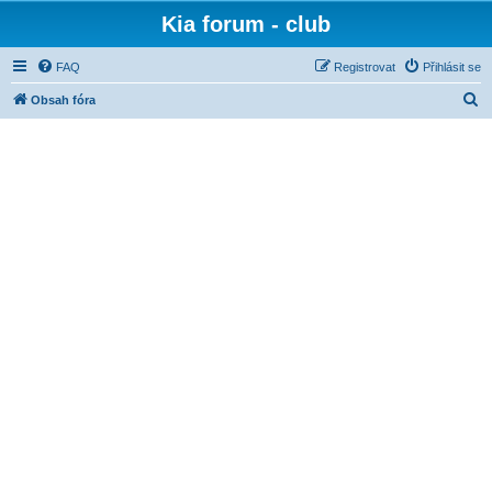
Kia forum - club
FAQ
Registrovat
Přihlásit se
H
Obsah fóra
l
e
d
a
t