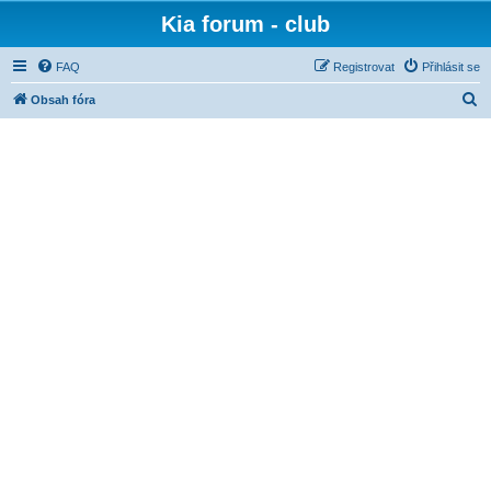
Kia forum - club
FAQ
Registrovat
Přihlásit se
H
Obsah fóra
l
e
d
a
t