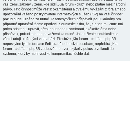
vaší zemi, zákony v zemi, kde sídlí „Kia forum - club“, nebo platné mezinárodní
právo. Tato činnost může vést k okamžitému a trvalému vykázání z fóra a/nebo
upozornění vašeho poskytovatele internetových služeb (ISP) na vaši činnost,
pokud bude uznáno za nutné. IP adresy všech příspěvků jsou ukládány pro
případné uplatnění těchto opatření. Souhlasíte s tím, že „Kia forum - club“ má
právo odstranit, upravit, přesunout nebo uzamknout jakékoliv téma nebo
příspěvek, pokud to bude považovat za nutné. Jako uživatel souhlasíte se
všemi údaji uloženými v databázi. Přestože „Kia forum - club“ ani phpBB
neposkytne tyto informace třetí straně nebo cizím osobám, nepřebírá „Kia
forum - club“ ani phpBB zodpovědnost za jakýkoliv pokus o vniknutí do
systému, který by mohl vést ke kompromitaci těchto dat.