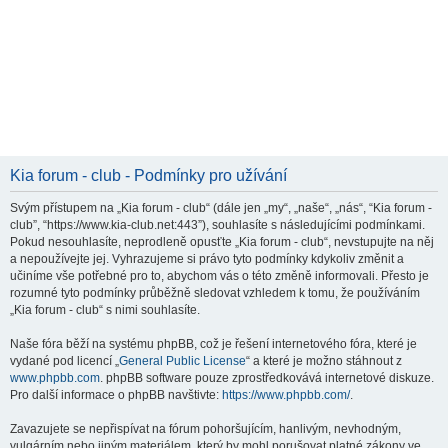
Kia forum - club - Podmínky pro užívání
Svým přístupem na „Kia forum - club“ (dále jen „my“, „naše“, „nás“, “Kia forum -
club”, “https://www.kia-club.net:443”), souhlasíte s následujícími podmínkami.
Pokud nesouhlasíte, neprodleně opusťte „Kia forum - club“, nevstupujte na něj
a nepoužívejte jej. Vyhrazujeme si právo tyto podmínky kdykoliv změnit a
učiníme vše potřebné pro to, abychom vás o této změně informovali. Přesto je
rozumné tyto podmínky průběžně sledovat vzhledem k tomu, že používáním
„Kia forum - club“ s nimi souhlasíte.
Naše fóra běží na systému phpBB, což je řešení internetového fóra, které je
vydané pod licencí „
General Public License
“ a které je možno stáhnout z
www.phpbb.com
. phpBB software pouze zprostředkovává internetové diskuze.
Pro další informace o phpBB navštivte:
https://www.phpbb.com/
.
Zavazujete se nepřispívat na fórum pohoršujícím, hanlivým, nevhodným,
vulgárním nebo jiným materiálem, který by mohl porušovat platné zákony ve