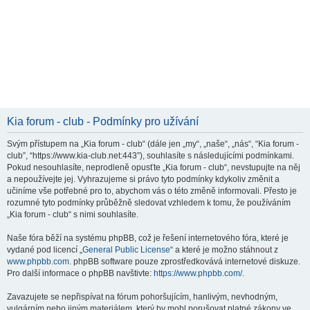
Kia forum - club - Podmínky pro užívání
Svým přístupem na „Kia forum - club“ (dále jen „my“, „naše“, „nás“, “Kia forum -
club”, “https://www.kia-club.net:443”), souhlasíte s následujícími podmínkami.
Pokud nesouhlasíte, neprodleně opusťte „Kia forum - club“, nevstupujte na něj
a nepoužívejte jej. Vyhrazujeme si právo tyto podmínky kdykoliv změnit a
učiníme vše potřebné pro to, abychom vás o této změně informovali. Přesto je
rozumné tyto podmínky průběžně sledovat vzhledem k tomu, že používáním
„Kia forum - club“ s nimi souhlasíte.
Naše fóra běží na systému phpBB, což je řešení internetového fóra, které je
vydané pod licencí „
General Public License
“ a které je možno stáhnout z
www.phpbb.com
. phpBB software pouze zprostředkovává internetové diskuze.
Pro další informace o phpBB navštivte:
https://www.phpbb.com/
.
Zavazujete se nepřispívat na fórum pohoršujícím, hanlivým, nevhodným,
vulgárním nebo jiným materiálem, který by mohl porušovat platné zákony ve