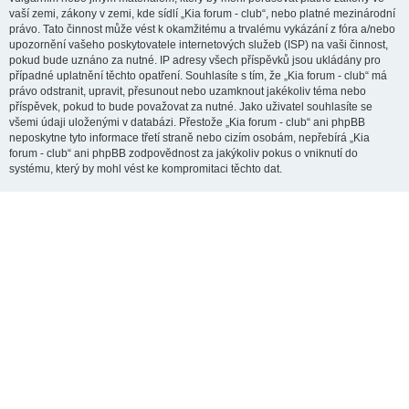
vaší zemi, zákony v zemi, kde sídlí „Kia forum - club“, nebo platné mezinárodní
právo. Tato činnost může vést k okamžitému a trvalému vykázání z fóra a/nebo
upozornění vašeho poskytovatele internetových služeb (ISP) na vaši činnost,
pokud bude uznáno za nutné. IP adresy všech příspěvků jsou ukládány pro
případné uplatnění těchto opatření. Souhlasíte s tím, že „Kia forum - club“ má
právo odstranit, upravit, přesunout nebo uzamknout jakékoliv téma nebo
příspěvek, pokud to bude považovat za nutné. Jako uživatel souhlasíte se
všemi údaji uloženými v databázi. Přestože „Kia forum - club“ ani phpBB
neposkytne tyto informace třetí straně nebo cizím osobám, nepřebírá „Kia
forum - club“ ani phpBB zodpovědnost za jakýkoliv pokus o vniknutí do
systému, který by mohl vést ke kompromitaci těchto dat.