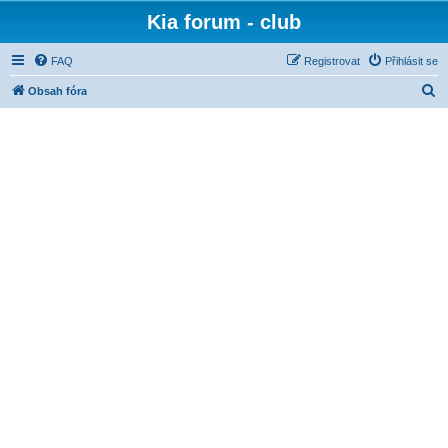
Kia forum - club
FAQ
Registrovat
Přihlásit se
H
Obsah fóra
l
e
d
a
t