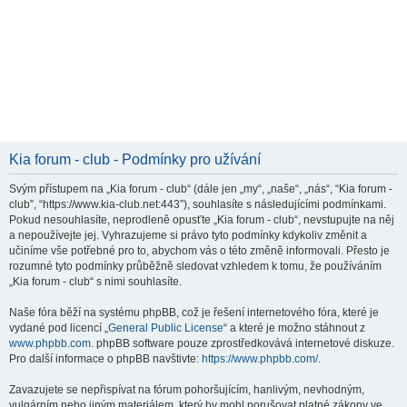
Kia forum - club - Podmínky pro užívání
Svým přístupem na „Kia forum - club“ (dále jen „my“, „naše“, „nás“, “Kia forum -
club”, “https://www.kia-club.net:443”), souhlasíte s následujícími podmínkami.
Pokud nesouhlasíte, neprodleně opusťte „Kia forum - club“, nevstupujte na něj
a nepoužívejte jej. Vyhrazujeme si právo tyto podmínky kdykoliv změnit a
učiníme vše potřebné pro to, abychom vás o této změně informovali. Přesto je
rozumné tyto podmínky průběžně sledovat vzhledem k tomu, že používáním
„Kia forum - club“ s nimi souhlasíte.
Naše fóra běží na systému phpBB, což je řešení internetového fóra, které je
vydané pod licencí „
General Public License
“ a které je možno stáhnout z
www.phpbb.com
. phpBB software pouze zprostředkovává internetové diskuze.
Pro další informace o phpBB navštivte:
https://www.phpbb.com/
.
Zavazujete se nepřispívat na fórum pohoršujícím, hanlivým, nevhodným,
vulgárním nebo jiným materiálem, který by mohl porušovat platné zákony ve