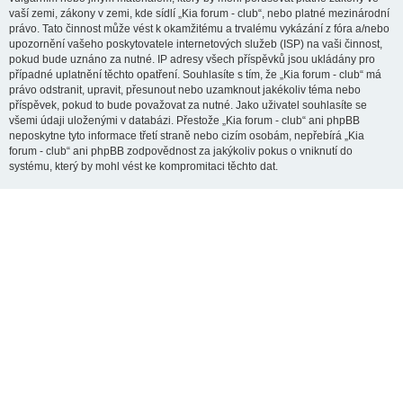
vaší zemi, zákony v zemi, kde sídlí „Kia forum - club“, nebo platné mezinárodní
právo. Tato činnost může vést k okamžitému a trvalému vykázání z fóra a/nebo
upozornění vašeho poskytovatele internetových služeb (ISP) na vaši činnost,
pokud bude uznáno za nutné. IP adresy všech příspěvků jsou ukládány pro
případné uplatnění těchto opatření. Souhlasíte s tím, že „Kia forum - club“ má
právo odstranit, upravit, přesunout nebo uzamknout jakékoliv téma nebo
příspěvek, pokud to bude považovat za nutné. Jako uživatel souhlasíte se
všemi údaji uloženými v databázi. Přestože „Kia forum - club“ ani phpBB
neposkytne tyto informace třetí straně nebo cizím osobám, nepřebírá „Kia
forum - club“ ani phpBB zodpovědnost za jakýkoliv pokus o vniknutí do
systému, který by mohl vést ke kompromitaci těchto dat.