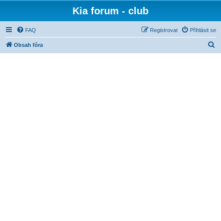
Kia forum - club
FAQ
Registrovat
Přihlásit se
H
Obsah fóra
l
e
d
a
t