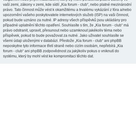
vaší zemi, zákony v zemi, kde sídlí „Kia forum - club“, nebo platné mezinárodní
právo. Tato činnost může vést k okamžitému a trvalému vykázání z fóra a/nebo
upozornění vašeho poskytovatele internetových služeb (ISP) na vaši činnost,
pokud bude uznáno za nutné. IP adresy všech příspěvků jsou ukládány pro
případné uplatnění těchto opatření. Souhlasíte s tím, že „Kia forum - club“ má
právo odstranit, upravit, přesunout nebo uzamknout jakékoliv téma nebo
příspěvek, pokud to bude považovat za nutné. Jako uživatel souhlasíte se
všemi údaji uloženými v databázi. Přestože „Kia forum - club“ ani phpBB
neposkytne tyto informace třetí straně nebo cizím osobám, nepřebírá „Kia
forum - club“ ani phpBB zodpovědnost za jakýkoliv pokus o vniknutí do
systému, který by mohl vést ke kompromitaci těchto dat.