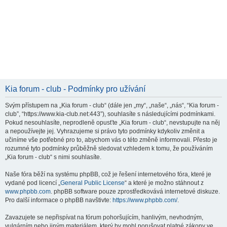
Kia forum - club - Podmínky pro užívání
Svým přístupem na „Kia forum - club“ (dále jen „my“, „naše“, „nás“, “Kia forum -
club”, “https://www.kia-club.net:443”), souhlasíte s následujícími podmínkami.
Pokud nesouhlasíte, neprodleně opusťte „Kia forum - club“, nevstupujte na něj
a nepoužívejte jej. Vyhrazujeme si právo tyto podmínky kdykoliv změnit a
učiníme vše potřebné pro to, abychom vás o této změně informovali. Přesto je
rozumné tyto podmínky průběžně sledovat vzhledem k tomu, že používáním
„Kia forum - club“ s nimi souhlasíte.
Naše fóra běží na systému phpBB, což je řešení internetového fóra, které je
vydané pod licencí „
General Public License
“ a které je možno stáhnout z
www.phpbb.com
. phpBB software pouze zprostředkovává internetové diskuze.
Pro další informace o phpBB navštivte:
https://www.phpbb.com/
.
Zavazujete se nepřispívat na fórum pohoršujícím, hanlivým, nevhodným,
vulgárním nebo jiným materiálem, který by mohl porušovat platné zákony ve