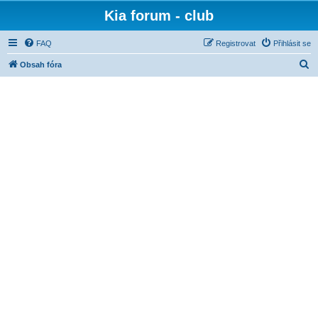
Kia forum - club
FAQ
Registrovat
Přihlásit se
H
Obsah fóra
l
e
d
a
t