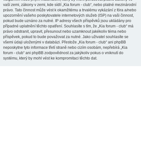
vaší zemi, zákony v zemi, kde sídlí „Kia forum - club“, nebo platné mezinárodní
právo. Tato činnost může vést k okamžitému a trvalému vykázání z fóra a/nebo
upozornění vašeho poskytovatele internetových služeb (ISP) na vaši činnost,
pokud bude uznáno za nutné. IP adresy všech příspěvků jsou ukládány pro
případné uplatnění těchto opatření. Souhlasíte s tím, že „Kia forum - club“ má
právo odstranit, upravit, přesunout nebo uzamknout jakékoliv téma nebo
příspěvek, pokud to bude považovat za nutné. Jako uživatel souhlasíte se
všemi údaji uloženými v databázi. Přestože „Kia forum - club“ ani phpBB
neposkytne tyto informace třetí straně nebo cizím osobám, nepřebírá „Kia
forum - club“ ani phpBB zodpovědnost za jakýkoliv pokus o vniknutí do
systému, který by mohl vést ke kompromitaci těchto dat.