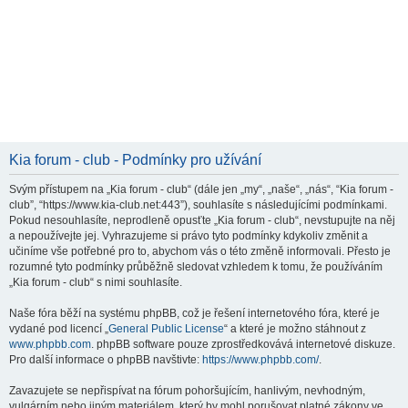
Kia forum - club - Podmínky pro užívání
Svým přístupem na „Kia forum - club“ (dále jen „my“, „naše“, „nás“, “Kia forum -
club”, “https://www.kia-club.net:443”), souhlasíte s následujícími podmínkami.
Pokud nesouhlasíte, neprodleně opusťte „Kia forum - club“, nevstupujte na něj
a nepoužívejte jej. Vyhrazujeme si právo tyto podmínky kdykoliv změnit a
učiníme vše potřebné pro to, abychom vás o této změně informovali. Přesto je
rozumné tyto podmínky průběžně sledovat vzhledem k tomu, že používáním
„Kia forum - club“ s nimi souhlasíte.
Naše fóra běží na systému phpBB, což je řešení internetového fóra, které je
vydané pod licencí „
General Public License
“ a které je možno stáhnout z
www.phpbb.com
. phpBB software pouze zprostředkovává internetové diskuze.
Pro další informace o phpBB navštivte:
https://www.phpbb.com/
.
Zavazujete se nepřispívat na fórum pohoršujícím, hanlivým, nevhodným,
vulgárním nebo jiným materiálem, který by mohl porušovat platné zákony ve