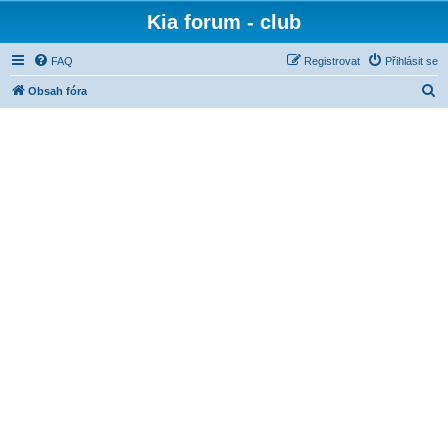
Kia forum - club
FAQ
Registrovat
Přihlásit se
H
Obsah fóra
l
e
d
a
t