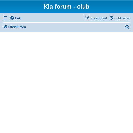
Kia forum - club
FAQ
Registrovat
Přihlásit se
H
Obsah fóra
l
e
d
a
t