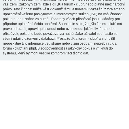
vaší zemi, zákony v zemi, kde sídlí „Kia forum - club“, nebo platné mezinárodní
právo. Tato činnost může vést k okamžitému a trvalému vykázání z fóra a/nebo
upozornění vašeho poskytovatele internetových služeb (ISP) na vaši činnost,
pokud bude uznáno za nutné. IP adresy všech příspěvků jsou ukládány pro
případné uplatnění těchto opatření. Souhlasíte s tím, že „Kia forum - club“ má
právo odstranit, upravit, přesunout nebo uzamknout jakékoliv téma nebo
příspěvek, pokud to bude považovat za nutné. Jako uživatel souhlasíte se
všemi údaji uloženými v databázi. Přestože „Kia forum - club“ ani phpBB
neposkytne tyto informace třetí straně nebo cizím osobám, nepřebírá „Kia
forum - club“ ani phpBB zodpovědnost za jakýkoliv pokus o vniknutí do
systému, který by mohl vést ke kompromitaci těchto dat.