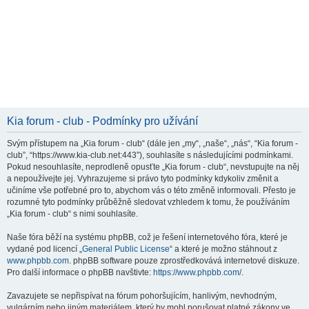
Kia forum - club - Podmínky pro užívání
Svým přístupem na „Kia forum - club“ (dále jen „my“, „naše“, „nás“, “Kia forum -
club”, “https://www.kia-club.net:443”), souhlasíte s následujícími podmínkami.
Pokud nesouhlasíte, neprodleně opusťte „Kia forum - club“, nevstupujte na něj
a nepoužívejte jej. Vyhrazujeme si právo tyto podmínky kdykoliv změnit a
učiníme vše potřebné pro to, abychom vás o této změně informovali. Přesto je
rozumné tyto podmínky průběžně sledovat vzhledem k tomu, že používáním
„Kia forum - club“ s nimi souhlasíte.
Naše fóra běží na systému phpBB, což je řešení internetového fóra, které je
vydané pod licencí „
General Public License
“ a které je možno stáhnout z
www.phpbb.com
. phpBB software pouze zprostředkovává internetové diskuze.
Pro další informace o phpBB navštivte:
https://www.phpbb.com/
.
Zavazujete se nepřispívat na fórum pohoršujícím, hanlivým, nevhodným,
vulgárním nebo jiným materiálem, který by mohl porušovat platné zákony ve